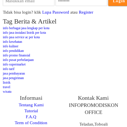
Tidak bisa login? klik
Lupa Password
atau
Register
Tag Berita & Artikel
info berbagai jasa lengkap per kota
info jasa instalasi listrik per kota
info jasa service ac per kota
info kesehatan
info kuliner
info pendidikan
info promo finansial
info pusat perbelanjaan
info supermarket
info tarif
jasa pembayaran
jasa pengiriman
listrik
travel
wisata
Informasi
Kontak Kami
Tentang Kami
INFOPROMODISKON
Tutorial
OFFICE
F.A.Q
Term of Condition
Teladan,Toboali