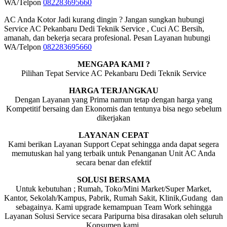
WA/Telpon
082283695660
AC Anda Kotor Jadi kurang dingin ? Jangan sungkan hubungi
Service AC Pekanbaru Dedi Teknik Service , Cuci AC Bersih,
amanah, dan bekerja secara profesional. Pesan Layanan hubungi
WA/Telpon
082283695660
MENGAPA KAMI ?
Pilihan Tepat Service AC Pekanbaru Dedi Teknik Service
HARGA TERJANGKAU
Dengan Layanan yang Prima namun tetap dengan harga yang
Kompetitif bersaing dan Ekonomis dan tentunya bisa nego sebelum
dikerjakan
LAYANAN CEPAT
Kami berikan Layanan Support Cepat sehingga anda dapat segera
memutuskan hal yang terbaik untuk Penanganan Unit AC Anda
secara benar dan efektif
SOLUSI BERSAMA
Untuk kebutuhan ; Rumah, Toko/Mini Market/Super Market,
Kantor, Sekolah/Kampus, Pabrik, Rumah Sakit, Klinik,Gudang dan
sebagainya. Kami upgrade kemampuan Team Work sehingga
Layanan Solusi Service secara Paripurna bisa dirasakan oleh seluruh
Konsumen kami.