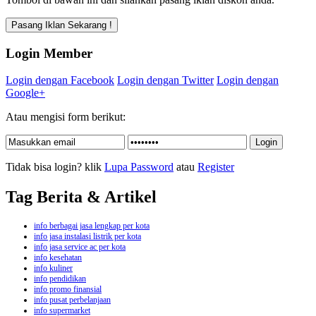
Login Member
Login dengan Facebook
Login dengan Twitter
Login dengan
Google+
Atau mengisi form berikut:
Tidak bisa login? klik
Lupa Password
atau
Register
Tag Berita & Artikel
info berbagai jasa lengkap per kota
info jasa instalasi listrik per kota
info jasa service ac per kota
info kesehatan
info kuliner
info pendidikan
info promo finansial
info pusat perbelanjaan
info supermarket