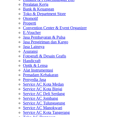
Peralatan Kerja
Bank & Keuangan
Toko & Department Store
Otomotif
Properti
Convention Center & Event Organizer
E-Voucher
Jasa Pembayaran & Pulsa
Jasa Pengiriman dan Kargo
Jasa Lainnya
Asuransi
Fotografi & Desain Grafis
Handicraft
Optik & Lensa
Alat Instrumentasi
Pemadam Kebakaran
Penyedia Jasa
Service AC Kota Medan
Service AC Kota Binjai
Service AC Deli Serdang
Service AC Jombang
Service AC Tulungagung
Service AC Manokwari
Service AC Kota Tangerang