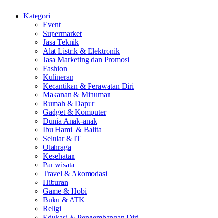
Kategori
Event
Supermarket
Jasa Teknik
Alat Listrik & Elektronik
Jasa Marketing dan Promosi
Fashion
Kulineran
Kecantikan & Perawatan Diri
Makanan & Minuman
Rumah & Dapur
Gadget & Komputer
Dunia Anak-anak
Ibu Hamil & Balita
Selular & IT
Olahraga
Kesehatan
Pariwisata
Travel & Akomodasi
Hiburan
Game & Hobi
Buku & ATK
Religi
Edukasi & Pengembangan Diri