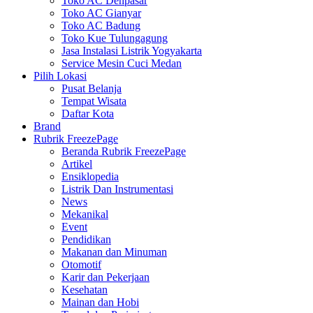
Toko AC Denpasar
Toko AC Gianyar
Toko AC Badung
Toko Kue Tulungagung
Jasa Instalasi Listrik Yogyakarta
Service Mesin Cuci Medan
Pilih Lokasi
Pusat Belanja
Tempat Wisata
Daftar Kota
Brand
Rubrik FreezePage
Beranda Rubrik FreezePage
Artikel
Ensiklopedia
Listrik Dan Instrumentasi
News
Mekanikal
Event
Pendidikan
Makanan dan Minuman
Otomotif
Karir dan Pekerjaan
Kesehatan
Mainan dan Hobi