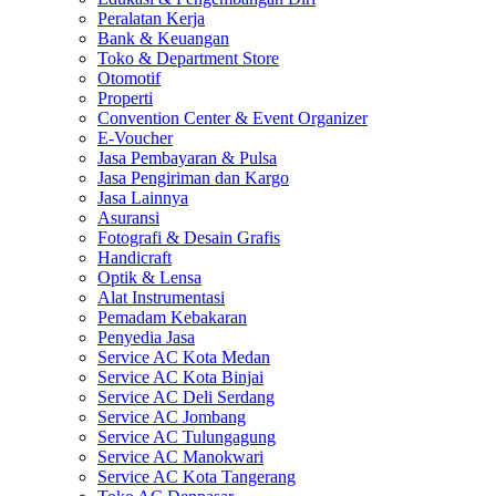
Peralatan Kerja
Bank & Keuangan
Toko & Department Store
Otomotif
Properti
Convention Center & Event Organizer
E-Voucher
Jasa Pembayaran & Pulsa
Jasa Pengiriman dan Kargo
Jasa Lainnya
Asuransi
Fotografi & Desain Grafis
Handicraft
Optik & Lensa
Alat Instrumentasi
Pemadam Kebakaran
Penyedia Jasa
Service AC Kota Medan
Service AC Kota Binjai
Service AC Deli Serdang
Service AC Jombang
Service AC Tulungagung
Service AC Manokwari
Service AC Kota Tangerang