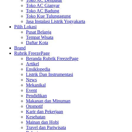
Toko AC Denpasar
Toko AC Gianyar
Toko AC Badung
Toko Kue Tulungagung
Jasa Instalasi Listrik Yogyakarta
Pilih Lokasi
Pusat Belanja
Tempat Wisata
Daftar Kota
Brand
Rubrik FreezePage
Beranda Rubrik FreezePage
Artikel
Ensiklopedia
Listrik Dan Instrumentasi
News
Mekanikal
Event
Pendidikan
Makanan dan Minuman
Otomotif
Karir dan Pekerjaan
Kesehatan
Mainan dan Hobi
Travel dan Pariwisata