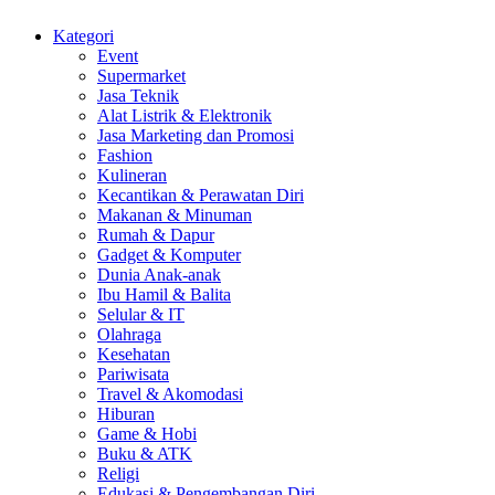
Kategori
Event
Supermarket
Jasa Teknik
Alat Listrik & Elektronik
Jasa Marketing dan Promosi
Fashion
Kulineran
Kecantikan & Perawatan Diri
Makanan & Minuman
Rumah & Dapur
Gadget & Komputer
Dunia Anak-anak
Ibu Hamil & Balita
Selular & IT
Olahraga
Kesehatan
Pariwisata
Travel & Akomodasi
Hiburan
Game & Hobi
Buku & ATK
Religi
Edukasi & Pengembangan Diri