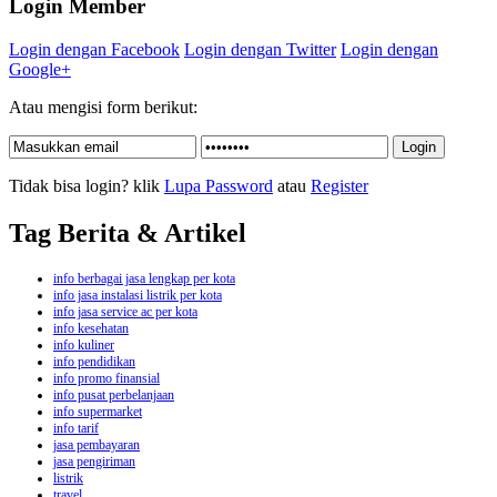
Login Member
Login dengan Facebook
Login dengan Twitter
Login dengan
Google+
Atau mengisi form berikut:
Tidak bisa login? klik
Lupa Password
atau
Register
Tag Berita & Artikel
info berbagai jasa lengkap per kota
info jasa instalasi listrik per kota
info jasa service ac per kota
info kesehatan
info kuliner
info pendidikan
info promo finansial
info pusat perbelanjaan
info supermarket
info tarif
jasa pembayaran
jasa pengiriman
listrik
travel