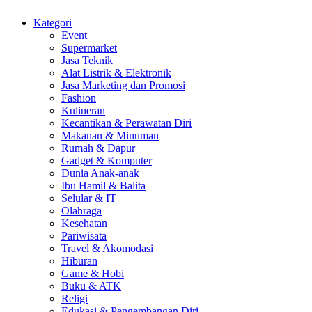
Kategori
Event
Supermarket
Jasa Teknik
Alat Listrik & Elektronik
Jasa Marketing dan Promosi
Fashion
Kulineran
Kecantikan & Perawatan Diri
Makanan & Minuman
Rumah & Dapur
Gadget & Komputer
Dunia Anak-anak
Ibu Hamil & Balita
Selular & IT
Olahraga
Kesehatan
Pariwisata
Travel & Akomodasi
Hiburan
Game & Hobi
Buku & ATK
Religi
Edukasi & Pengembangan Diri