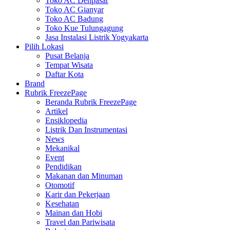
Toko AC Denpasar
Toko AC Gianyar
Toko AC Badung
Toko Kue Tulungagung
Jasa Instalasi Listrik Yogyakarta
Pilih Lokasi
Pusat Belanja
Tempat Wisata
Daftar Kota
Brand
Rubrik FreezePage
Beranda Rubrik FreezePage
Artikel
Ensiklopedia
Listrik Dan Instrumentasi
News
Mekanikal
Event
Pendidikan
Makanan dan Minuman
Otomotif
Karir dan Pekerjaan
Kesehatan
Mainan dan Hobi
Travel dan Pariwisata