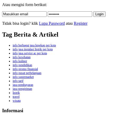
Atau mengisi form berikut:
Tidak bisa login? klik
Lupa Password
atau
Register
Tag Berita & Artikel
info berbagai jasa lengkap per kota
info jasa instalasi listrik per kota
info jasa service ac per kota
info kesehatan
info kuliner
info pendidikan
info promo finansial
info pusat perbelanjaan
info supermarket
info tarif
jasa pembayaran
jasa pengiriman
listrik
travel
wisata
Informasi