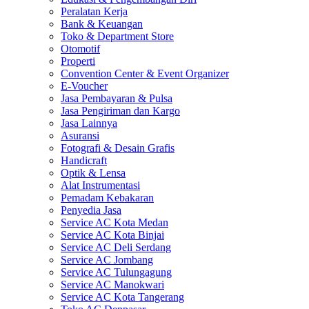
Peralatan Kerja
Bank & Keuangan
Toko & Department Store
Otomotif
Properti
Convention Center & Event Organizer
E-Voucher
Jasa Pembayaran & Pulsa
Jasa Pengiriman dan Kargo
Jasa Lainnya
Asuransi
Fotografi & Desain Grafis
Handicraft
Optik & Lensa
Alat Instrumentasi
Pemadam Kebakaran
Penyedia Jasa
Service AC Kota Medan
Service AC Kota Binjai
Service AC Deli Serdang
Service AC Jombang
Service AC Tulungagung
Service AC Manokwari
Service AC Kota Tangerang