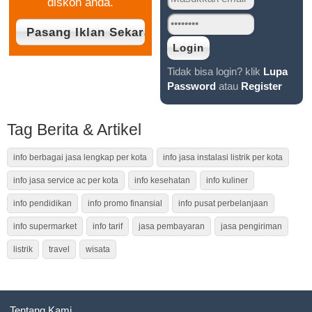
diskon anda.
Tidak bisa login? klik
Lupa
Password
atau
Register
Tag Berita & Artikel
info berbagai jasa lengkap per kota
info jasa instalasi listrik per kota
info jasa service ac per kota
info kesehatan
info kuliner
info pendidikan
info promo finansial
info pusat perbelanjaan
info supermarket
info tarif
jasa pembayaran
jasa pengiriman
listrik
travel
wisata
Tentang Kami