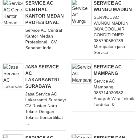
SERVICE AC
SERVICE AC
CENTRAL
WUNGU MADIUN
KANTOR MEDAN
SERVICE AC
PROFESIONAL
WUNGU MADIUN
JAYA COOL AIR
Service AC Central
CONDITIONER
Kantor Medan
085790560739
Profesional | CV
Merupakan jasa
Sahabat Indo ...
Service ...
JASA SERVICE
SERVICE AC
AC
MAMPANG
LAKARSANTRI
Service AC
SURABAYA
Mampang
085714920982 |
Jasa Service AC
Anugrah Wira Teknik
Lakarsantri Surabaya 082233579779
Terdekat & ...
CV Rustan Naro
Teknik Dengan
Teknisi Bersertifikat
...
SERVICE AC
SERVICE DAN