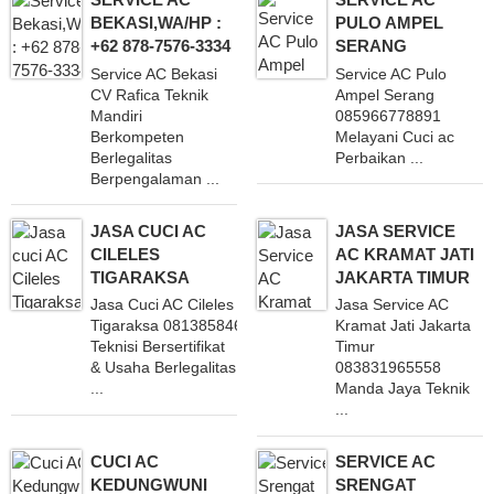
BEKASI,WA/HP :
PULO AMPEL
+62 878-7576-3334
SERANG
Service AC Bekasi
Service AC Pulo
CV Rafica Teknik
Ampel Serang
Mandiri
085966778891
Berkompeten
Melayani Cuci ac
Berlegalitas
Perbaikan ...
Berpengalaman ...
JASA CUCI AC
JASA SERVICE
CILELES
AC KRAMAT JATI
TIGARAKSA
JAKARTA TIMUR
Jasa Cuci AC Cileles
Jasa Service AC
Tigaraksa 081385846234 Dengan
Kramat Jati Jakarta
Teknisi Bersertifikat
Timur
& Usaha Berlegalitas
083831965558
...
Manda Jaya Teknik
...
CUCI AC
SERVICE AC
KEDUNGWUNI
SRENGAT