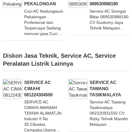
PEKALONGAN
089530988180
Cuci AC Kedungwuni
Service AC Srengat
Pekalongan
Blitar 089530988180
Profesional dan
CV Gustomy Jaya
Terpercaya Sedang
Tehnik Melayani ...
mencari jasa Cuci ...
Diskon
Jasa Teknik
,
Service AC
,
Service
Peralatan Listrik
Lainnya
SERVICE AC
SERVICE AC
CIMAHI
TAWANG
081224304509
TASIKMALAYA
SERVICE AC
Service AC Tawang
CIMAHI AMANAH
Tasikmalaya
TEKNIK ALAMAT;Jln
082320931592 CV
Industri II No
Rizky Tehnik Mandiri
35,Cibodas
Melayani ...
Cempaka,Utama ...