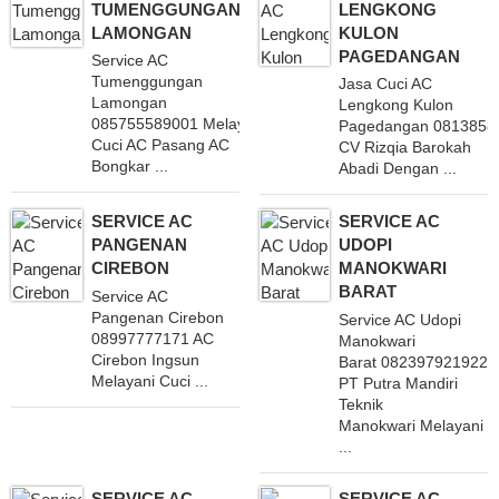
TUMENGGUNGAN
LENGKONG
LAMONGAN
KULON
PAGEDANGAN
Service AC
Tumenggungan
Jasa Cuci AC
Lamongan
Lengkong Kulon
085755589001 Melayani
Pagedangan 0813858
Cuci AC Pasang AC
CV Rizqia Barokah
Bongkar ...
Abadi Dengan ...
SERVICE AC
SERVICE AC
PANGENAN
UDOPI
CIREBON
MANOKWARI
BARAT
Service AC
Pangenan Cirebon
Service AC Udopi
08997777171 AC
Manokwari
Cirebon Ingsun
Barat 082397921922
Melayani Cuci ...
PT Putra Mandiri
Teknik
Manokwari Melayani
...
SERVICE AC
SERVICE AC