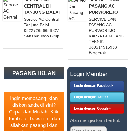
CENTRAL DI
PASANG AC
TANJUNG BALAI
PURWOREJO
Service AC Central
SERVICE DAN
Tanjung Balai
PASANG AC
082272686688 CV
PURWOREJO
Sahabat Indo Grup
KARYA GEMILANG
...
TEKNIK
089514516933
Bergerak ...
PASANG IKLAN
Login Member
GRATIS
Login dengan Facebook
Login dengan Twitter
Ingin memasang iklan
diskon anda di sini?
Login dengan Google+
Cepat dan Mudah. Klik
Tombol di bawah ini dan
Atau mengisi form berikut:
silahkan pasang iklan