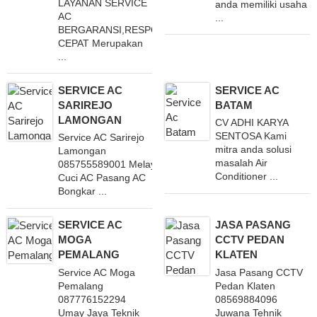
LAYANAN SERVICE
anda memiliki usaha
AC
...
BERGARANSI,RESPON
CEPAT Merupakan
...
SERVICE AC
SERVICE AC
SARIREJO
BATAM
LAMONGAN
CV ADHI KARYA
SENTOSA Kami
Service AC Sarirejo
mitra anda solusi
Lamongan
masalah Air
085755589001 Melayani
Conditioner ...
Cuci AC Pasang AC
Bongkar ...
SERVICE AC
JASA PASANG
MOGA
CCTV PEDAN
PEMALANG
KLATEN
Service AC Moga
Jasa Pasang CCTV
Pemalang
Pedan Klaten
087776152294
08569884096
Umay Jaya Teknik
Juwana Tehnik