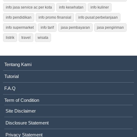
info jasa service ac per kota
info kesehatan
info kuliner
info pendidikan
info promo finansial
info pusat perbelanjaan
info supermarket
info tarif
jasa pembayaran
jasa pengiriman
listrik
travel
wisata
Tentang Kami
Tutorial
F.A.Q
Term of Condition
Site Disclaimer
Disclosure Statement
Privacy Statement