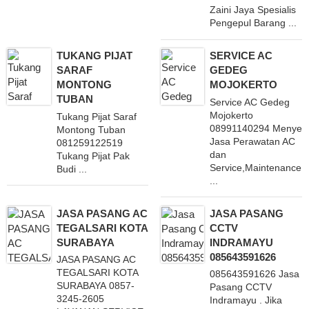
Zaini Jaya Spesialis
Pengepul Barang ...
TUKANG PIJAT
SERVICE AC
SARAF
GEDEG
MONTONG
MOJOKERTO
TUBAN
Service AC Gedeg
Mojokerto
Tukang Pijat Saraf
08991140294 Menyed
Montong Tuban
Jasa Perawatan AC
081259122519
dan
Tukang Pijat Pak
Service,Maintenance
Budi ...
...
JASA PASANG AC
JASA PASANG
TEGALSARI KOTA
CCTV
SURABAYA
INDRAMAYU
085643591626
JASA PASANG AC
TEGALSARI KOTA
085643591626 Jasa
SURABAYA 0857-
Pasang CCTV
3245-2605
Indramayu . Jika