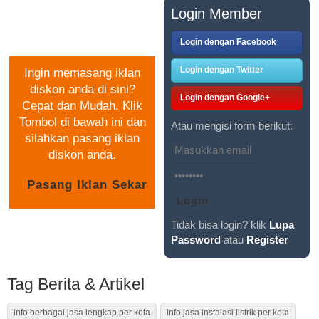
PASANG IKLAN
Login Member
GRATIS
Login dengan Facebook
Login dengan Twitter
Ingin memasang iklan
diskon anda di sini?
Login dengan Google+
Cepat dan Mudah. Klik
Tombol di bawah ini dan
Atau mengisi form berikut:
silahkan pasang iklan
diskon anda.
Tidak bisa login? klik
Lupa
Password
atau
Register
Tag Berita & Artikel
info berbagai jasa lengkap per kota
info jasa instalasi listrik per kota