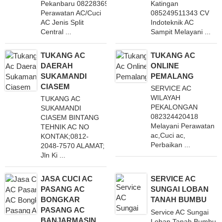
Pekanbaru 082283695660 Melayani
Katingan
Perawatan AC/Cuci
085249511343 CV
AC Jenis Split
Indoteknik AC
Central ...
Sampit Melayani ...
TUKANG AC
TUKANG AC
DAERAH
ONLINE
SUKAMANDI
PEMALANG
CIASEM
SERVICE AC
WILAYAH
TUKANG AC
PEKALONGAN
SUKAMANDI
082324420418
CIASEM BINTANG
Melayani Perawatan
TEHNIK AC NO
ac,Cuci ac,
KONTAK;0812-
Perbaikan ...
2048-7570 ALAMAT;
Jln Ki ...
JASA CUCI AC
SERVICE AC
PASANG AC
SUNGAI LOBAN
BONGKAR
TANAH BUMBU
PASANG AC
Service AC Sungai
BANJARMASIN
Loban Tanah Bumbu