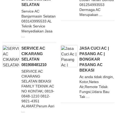
SELATAN
081254993553
Dermaga AC
Service AC
Merupakan ...
Banjarmasin Selatan
083143995533 AL
Teknik Service
Menyediakan Jasa
...
SERVICE AC
JASA CUCI AC |
CIKARANG
PASANG AC |
SELATAN
BONGKAR
081908481210
PASANG AC
BEKASI
SERVICE AC
CIKARANG
Ac anda tidak dingin,
SELATAN BEKASI
Kotor,Netes
FAMILY TEKNIK AC
Air,Remote Tidak
NO KONTAK; 0819-
Fungsi,Udara Bau
0848-1210 0812-
Tak ...
9821-4351
ALAMAT;Perum Asri
...