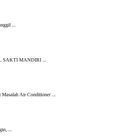
ggil ...
SAKTI MANDIRI ...
alah Air Conditioner ...
n, ...