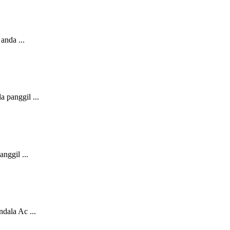
nda ...
panggil ...
ggil ...
dala Ac ...