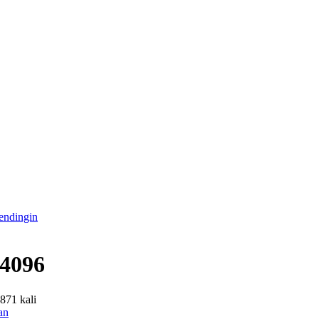
endingin
4096
2871 kali
an