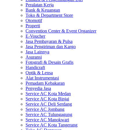
Peralatan Kerja
Bank & Keuangan
Toko & Department Store
Otomotif
Properti
Convention Center & Event Organizer
E-Voucher
Jasa Pembayaran & Pulsa
Jasa Pengiriman dan Kargo
Jasa Lainnya
Asuransi
Fotografi & Desain Grafis
Handicraft
Optik & Lensa
Alat Instrumentasi
Pemadam Kebakaran
Penyedia Jasa
Service AC Kota Medan
Service AC Kota Binjai
Service AC Deli Serdang
Service AC Jombang
Service AC Tulungagung
Service AC Manokwari
Service AC Kota Tangerang