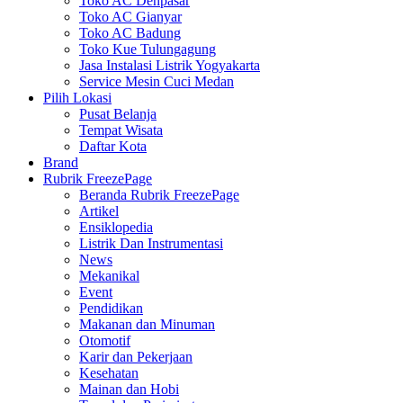
Toko AC Denpasar
Toko AC Gianyar
Toko AC Badung
Toko Kue Tulungagung
Jasa Instalasi Listrik Yogyakarta
Service Mesin Cuci Medan
Pilih Lokasi
Pusat Belanja
Tempat Wisata
Daftar Kota
Brand
Rubrik FreezePage
Beranda Rubrik FreezePage
Artikel
Ensiklopedia
Listrik Dan Instrumentasi
News
Mekanikal
Event
Pendidikan
Makanan dan Minuman
Otomotif
Karir dan Pekerjaan
Kesehatan
Mainan dan Hobi