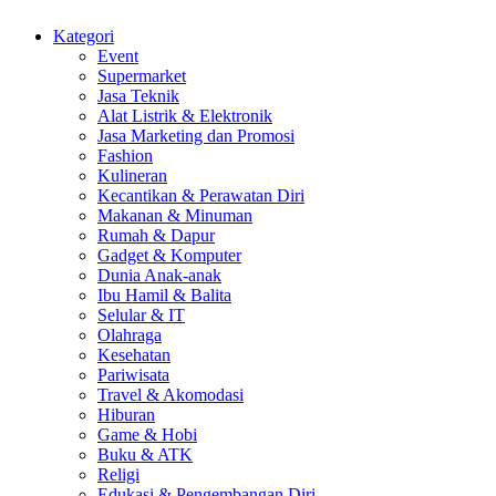
Kategori
Event
Supermarket
Jasa Teknik
Alat Listrik & Elektronik
Jasa Marketing dan Promosi
Fashion
Kulineran
Kecantikan & Perawatan Diri
Makanan & Minuman
Rumah & Dapur
Gadget & Komputer
Dunia Anak-anak
Ibu Hamil & Balita
Selular & IT
Olahraga
Kesehatan
Pariwisata
Travel & Akomodasi
Hiburan
Game & Hobi
Buku & ATK
Religi
Edukasi & Pengembangan Diri