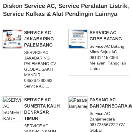
Diskon
Service AC
,
Service Peralatan Listrik
,
Service Kulkas & Alat Pendingin
Lainnya
SERVICE AC
SERVICE AC
JAKABARING
GREE BATANG
PALEMBANG
Service AC Batang
Mitra Sejuk AC
SERVICE AC
081314152386
JAKABARING
Melayani Panggilan
PALEMBANG CV
Untuk ...
GLOBAL SAKTI
MANDIRI
085267280093
Service AC ...
SERVICE AC
PASANG AC
SUMERTA KAUH
BANJARNEGARA,
DENPASAR
Service AC
TIMUR
Banjarnegara
087728567222 CV
SERVICE AC
Global
SUMERTA KAUH