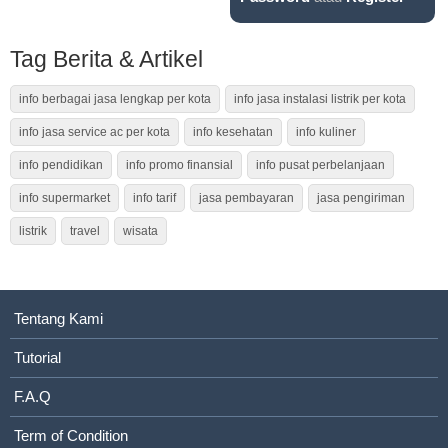
Tag Berita & Artikel
info berbagai jasa lengkap per kota
info jasa instalasi listrik per kota
info jasa service ac per kota
info kesehatan
info kuliner
info pendidikan
info promo finansial
info pusat perbelanjaan
info supermarket
info tarif
jasa pembayaran
jasa pengiriman
listrik
travel
wisata
Tentang Kami
Tutorial
F.A.Q
Term of Condition