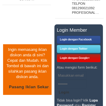
TELPON
081290021092
PROFESIONAL ...
PASANG IKLAN
Login Member
GRATIS
Login dengan Facebook
Login dengan Twitter
Ingin memasang iklan
diskon anda di sini?
Login dengan Google+
Cepat dan Mudah. Klik
Tombol di bawah ini dan
Atau mengisi form berikut:
silahkan pasang iklan
diskon anda.
Tidak bisa login? klik
Lupa
Password
atau
Register