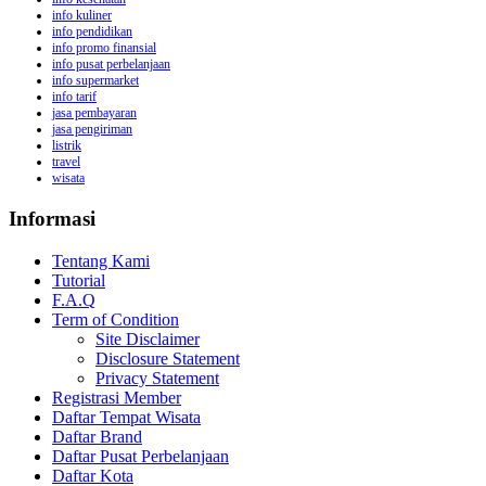
info kuliner
info pendidikan
info promo finansial
info pusat perbelanjaan
info supermarket
info tarif
jasa pembayaran
jasa pengiriman
listrik
travel
wisata
Informasi
Tentang Kami
Tutorial
F.A.Q
Term of Condition
Site Disclaimer
Disclosure Statement
Privacy Statement
Registrasi Member
Daftar Tempat Wisata
Daftar Brand
Daftar Pusat Perbelanjaan
Daftar Kota