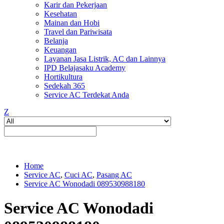
Karir dan Pekerjaan
Kesehatan
Mainan dan Hobi
Travel dan Pariwisata
Belanja
Keuangan
Layanan Jasa Listrik, AC dan Lainnya
IPD Belajasaku Academy
Hortikultura
Sedekah 365
Service AC Terdekat Anda
Z
Home
Service AC
,
Cuci AC
,
Pasang AC
Service AC Wonodadi 089530988180
Service AC Wonodadi