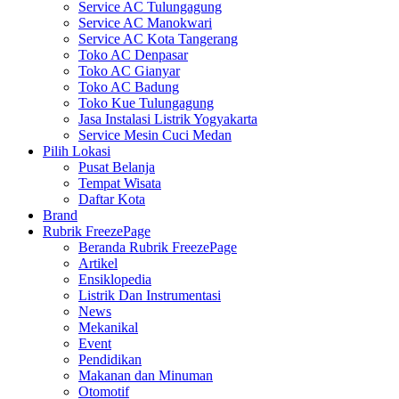
Service AC Tulungagung
Service AC Manokwari
Service AC Kota Tangerang
Toko AC Denpasar
Toko AC Gianyar
Toko AC Badung
Toko Kue Tulungagung
Jasa Instalasi Listrik Yogyakarta
Service Mesin Cuci Medan
Pilih Lokasi
Pusat Belanja
Tempat Wisata
Daftar Kota
Brand
Rubrik FreezePage
Beranda Rubrik FreezePage
Artikel
Ensiklopedia
Listrik Dan Instrumentasi
News
Mekanikal
Event
Pendidikan
Makanan dan Minuman
Otomotif