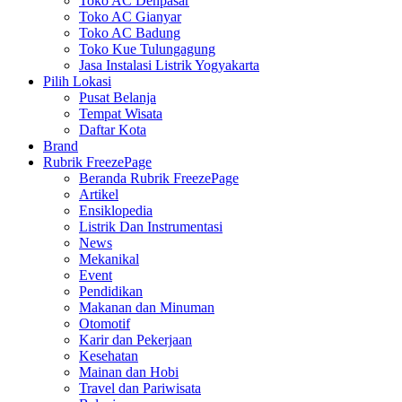
Toko AC Denpasar
Toko AC Gianyar
Toko AC Badung
Toko Kue Tulungagung
Jasa Instalasi Listrik Yogyakarta
Pilih Lokasi
Pusat Belanja
Tempat Wisata
Daftar Kota
Brand
Rubrik FreezePage
Beranda Rubrik FreezePage
Artikel
Ensiklopedia
Listrik Dan Instrumentasi
News
Mekanikal
Event
Pendidikan
Makanan dan Minuman
Otomotif
Karir dan Pekerjaan
Kesehatan
Mainan dan Hobi
Travel dan Pariwisata