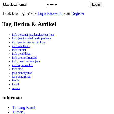
Tidak bisa login? klik
Lupa Password
atau
Register
Tag Berita & Artikel
info berbagai jasa lengkap per kota
info jasa instalasi listrik per kota
info jasa service ac per kota
info kesehatan
info kuliner
info pendidikan
info promo finansial
info pusat perbelanjaan
info supermarket
info tarif
jasa pembayaran
jasa pengiriman
listrik
travel
wisata
Informasi
Tentang Kami
Tutorial