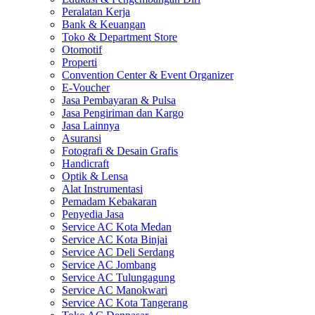
Peralatan Kerja
Bank & Keuangan
Toko & Department Store
Otomotif
Properti
Convention Center & Event Organizer
E-Voucher
Jasa Pembayaran & Pulsa
Jasa Pengiriman dan Kargo
Jasa Lainnya
Asuransi
Fotografi & Desain Grafis
Handicraft
Optik & Lensa
Alat Instrumentasi
Pemadam Kebakaran
Penyedia Jasa
Service AC Kota Medan
Service AC Kota Binjai
Service AC Deli Serdang
Service AC Jombang
Service AC Tulungagung
Service AC Manokwari
Service AC Kota Tangerang