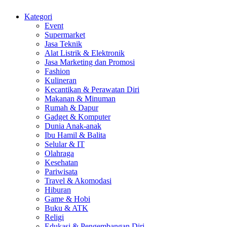
Kategori
Event
Supermarket
Jasa Teknik
Alat Listrik & Elektronik
Jasa Marketing dan Promosi
Fashion
Kulineran
Kecantikan & Perawatan Diri
Makanan & Minuman
Rumah & Dapur
Gadget & Komputer
Dunia Anak-anak
Ibu Hamil & Balita
Selular & IT
Olahraga
Kesehatan
Pariwisata
Travel & Akomodasi
Hiburan
Game & Hobi
Buku & ATK
Religi
Edukasi & Pengembangan Diri