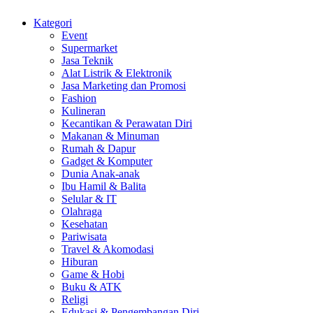
Kategori
Event
Supermarket
Jasa Teknik
Alat Listrik & Elektronik
Jasa Marketing dan Promosi
Fashion
Kulineran
Kecantikan & Perawatan Diri
Makanan & Minuman
Rumah & Dapur
Gadget & Komputer
Dunia Anak-anak
Ibu Hamil & Balita
Selular & IT
Olahraga
Kesehatan
Pariwisata
Travel & Akomodasi
Hiburan
Game & Hobi
Buku & ATK
Religi
Edukasi & Pengembangan Diri