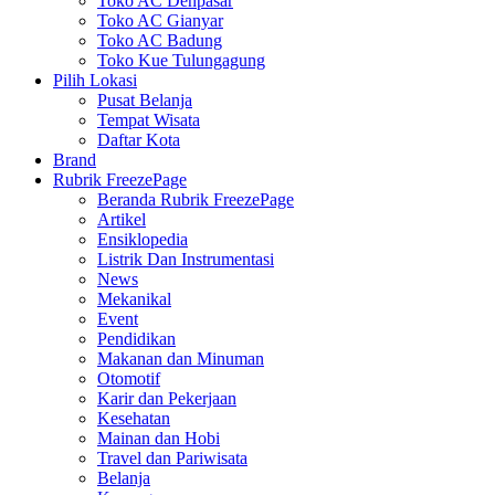
Toko AC Denpasar
Toko AC Gianyar
Toko AC Badung
Toko Kue Tulungagung
Pilih Lokasi
Pusat Belanja
Tempat Wisata
Daftar Kota
Brand
Rubrik FreezePage
Beranda Rubrik FreezePage
Artikel
Ensiklopedia
Listrik Dan Instrumentasi
News
Mekanikal
Event
Pendidikan
Makanan dan Minuman
Otomotif
Karir dan Pekerjaan
Kesehatan
Mainan dan Hobi
Travel dan Pariwisata
Belanja