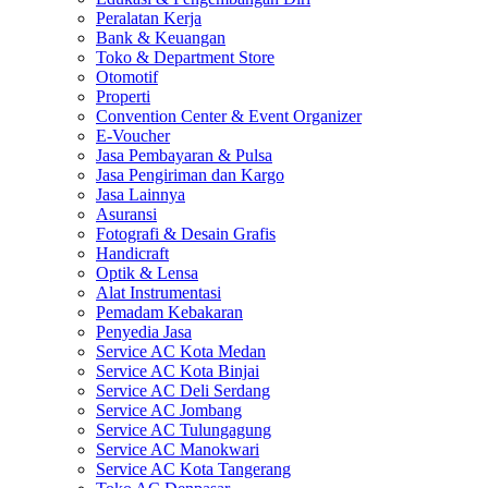
Peralatan Kerja
Bank & Keuangan
Toko & Department Store
Otomotif
Properti
Convention Center & Event Organizer
E-Voucher
Jasa Pembayaran & Pulsa
Jasa Pengiriman dan Kargo
Jasa Lainnya
Asuransi
Fotografi & Desain Grafis
Handicraft
Optik & Lensa
Alat Instrumentasi
Pemadam Kebakaran
Penyedia Jasa
Service AC Kota Medan
Service AC Kota Binjai
Service AC Deli Serdang
Service AC Jombang
Service AC Tulungagung
Service AC Manokwari
Service AC Kota Tangerang