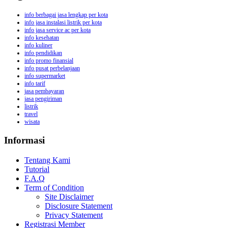
info berbagai jasa lengkap per kota
info jasa instalasi listrik per kota
info jasa service ac per kota
info kesehatan
info kuliner
info pendidikan
info promo finansial
info pusat perbelanjaan
info supermarket
info tarif
jasa pembayaran
jasa pengiriman
listrik
travel
wisata
Informasi
Tentang Kami
Tutorial
F.A.Q
Term of Condition
Site Disclaimer
Disclosure Statement
Privacy Statement
Registrasi Member