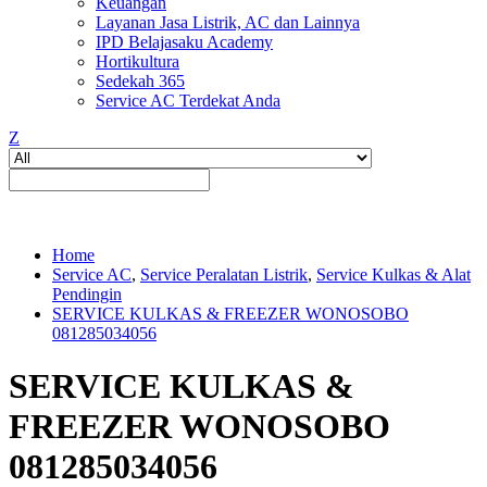
Keuangan
Layanan Jasa Listrik, AC dan Lainnya
IPD Belajasaku Academy
Hortikultura
Sedekah 365
Service AC Terdekat Anda
Z
Home
Service AC
,
Service Peralatan Listrik
,
Service Kulkas & Alat
Pendingin
SERVICE KULKAS & FREEZER WONOSOBO
081285034056
SERVICE KULKAS &
FREEZER WONOSOBO
081285034056