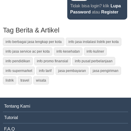
Tidak bisa login? klik
Lupa
Password
atau
Register
Tag Berita & Artikel
info berbagai jasa lengkap per kota
info jasa instalasi listrik per kota
info jasa service ac per kota
info kesehatan
info kuliner
info pendidikan
info promo finansial
info pusat perbelanjaan
info supermarket
info tarif
jasa pembayaran
jasa pengiriman
listrik
travel
wisata
Tentang Kami
Tutorial
F.A.Q