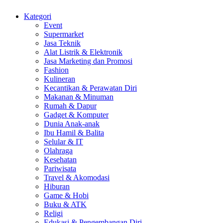
Kategori
Event
Supermarket
Jasa Teknik
Alat Listrik & Elektronik
Jasa Marketing dan Promosi
Fashion
Kulineran
Kecantikan & Perawatan Diri
Makanan & Minuman
Rumah & Dapur
Gadget & Komputer
Dunia Anak-anak
Ibu Hamil & Balita
Selular & IT
Olahraga
Kesehatan
Pariwisata
Travel & Akomodasi
Hiburan
Game & Hobi
Buku & ATK
Religi
Edukasi & Pengembangan Diri