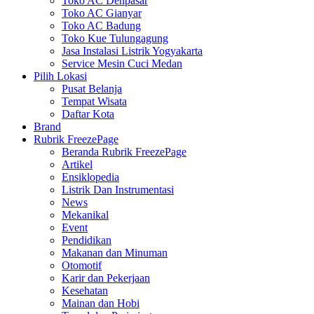
Toko AC Denpasar
Toko AC Gianyar
Toko AC Badung
Toko Kue Tulungagung
Jasa Instalasi Listrik Yogyakarta
Service Mesin Cuci Medan
Pilih Lokasi
Pusat Belanja
Tempat Wisata
Daftar Kota
Brand
Rubrik FreezePage
Beranda Rubrik FreezePage
Artikel
Ensiklopedia
Listrik Dan Instrumentasi
News
Mekanikal
Event
Pendidikan
Makanan dan Minuman
Otomotif
Karir dan Pekerjaan
Kesehatan
Mainan dan Hobi