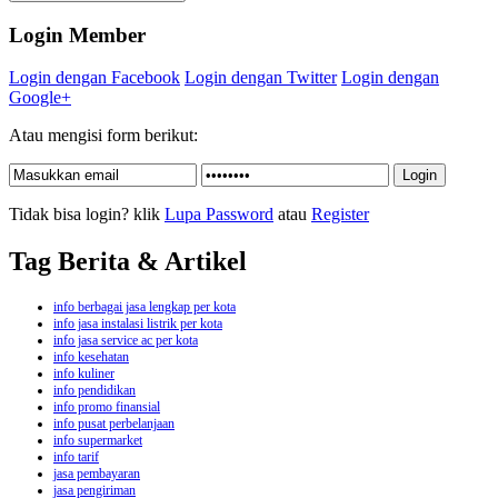
Login Member
Login dengan Facebook
Login dengan Twitter
Login dengan
Google+
Atau mengisi form berikut:
Tidak bisa login? klik
Lupa Password
atau
Register
Tag Berita & Artikel
info berbagai jasa lengkap per kota
info jasa instalasi listrik per kota
info jasa service ac per kota
info kesehatan
info kuliner
info pendidikan
info promo finansial
info pusat perbelanjaan
info supermarket
info tarif
jasa pembayaran
jasa pengiriman