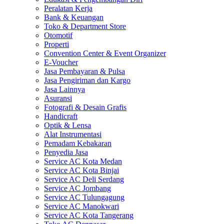
Peralatan Kerja
Bank & Keuangan
Toko & Department Store
Otomotif
Properti
Convention Center & Event Organizer
E-Voucher
Jasa Pembayaran & Pulsa
Jasa Pengiriman dan Kargo
Jasa Lainnya
Asuransi
Fotografi & Desain Grafis
Handicraft
Optik & Lensa
Alat Instrumentasi
Pemadam Kebakaran
Penyedia Jasa
Service AC Kota Medan
Service AC Kota Binjai
Service AC Deli Serdang
Service AC Jombang
Service AC Tulungagung
Service AC Manokwari
Service AC Kota Tangerang