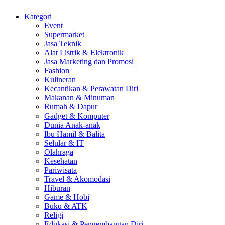
Kategori
Event
Supermarket
Jasa Teknik
Alat Listrik & Elektronik
Jasa Marketing dan Promosi
Fashion
Kulineran
Kecantikan & Perawatan Diri
Makanan & Minuman
Rumah & Dapur
Gadget & Komputer
Dunia Anak-anak
Ibu Hamil & Balita
Selular & IT
Olahraga
Kesehatan
Pariwisata
Travel & Akomodasi
Hiburan
Game & Hobi
Buku & ATK
Religi
Edukasi & Pengembangan Diri