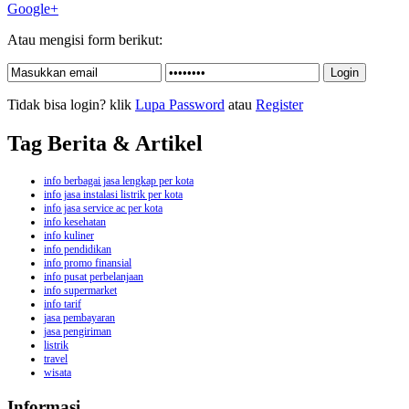
Google+
Atau mengisi form berikut:
Tidak bisa login? klik
Lupa Password
atau
Register
Tag Berita & Artikel
info berbagai jasa lengkap per kota
info jasa instalasi listrik per kota
info jasa service ac per kota
info kesehatan
info kuliner
info pendidikan
info promo finansial
info pusat perbelanjaan
info supermarket
info tarif
jasa pembayaran
jasa pengiriman
listrik
travel
wisata
Informasi