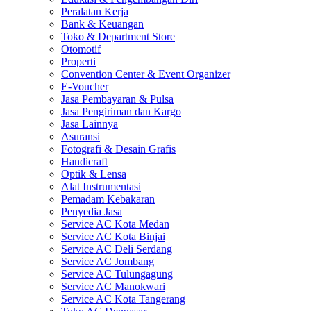
Peralatan Kerja
Bank & Keuangan
Toko & Department Store
Otomotif
Properti
Convention Center & Event Organizer
E-Voucher
Jasa Pembayaran & Pulsa
Jasa Pengiriman dan Kargo
Jasa Lainnya
Asuransi
Fotografi & Desain Grafis
Handicraft
Optik & Lensa
Alat Instrumentasi
Pemadam Kebakaran
Penyedia Jasa
Service AC Kota Medan
Service AC Kota Binjai
Service AC Deli Serdang
Service AC Jombang
Service AC Tulungagung
Service AC Manokwari
Service AC Kota Tangerang