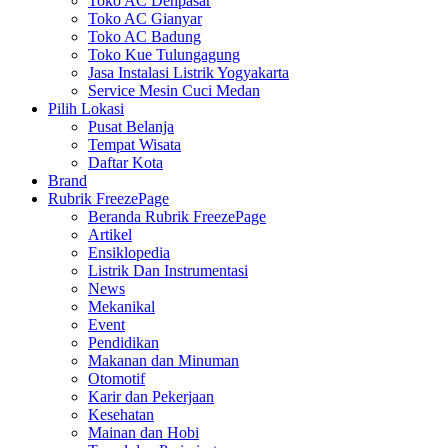
Toko AC Denpasar
Toko AC Gianyar
Toko AC Badung
Toko Kue Tulungagung
Jasa Instalasi Listrik Yogyakarta
Service Mesin Cuci Medan
Pilih Lokasi
Pusat Belanja
Tempat Wisata
Daftar Kota
Brand
Rubrik FreezePage
Beranda Rubrik FreezePage
Artikel
Ensiklopedia
Listrik Dan Instrumentasi
News
Mekanikal
Event
Pendidikan
Makanan dan Minuman
Otomotif
Karir dan Pekerjaan
Kesehatan
Mainan dan Hobi