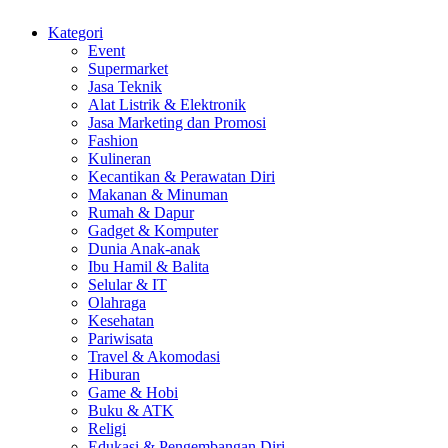
Kategori
Event
Supermarket
Jasa Teknik
Alat Listrik & Elektronik
Jasa Marketing dan Promosi
Fashion
Kulineran
Kecantikan & Perawatan Diri
Makanan & Minuman
Rumah & Dapur
Gadget & Komputer
Dunia Anak-anak
Ibu Hamil & Balita
Selular & IT
Olahraga
Kesehatan
Pariwisata
Travel & Akomodasi
Hiburan
Game & Hobi
Buku & ATK
Religi
Edukasi & Pengembangan Diri