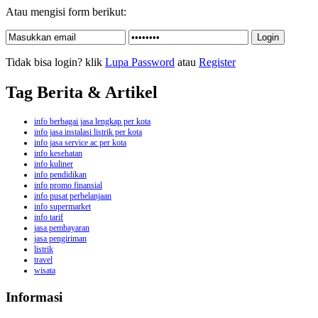
Atau mengisi form berikut:
Tidak bisa login? klik
Lupa Password
atau
Register
Tag Berita & Artikel
info berbagai jasa lengkap per kota
info jasa instalasi listrik per kota
info jasa service ac per kota
info kesehatan
info kuliner
info pendidikan
info promo finansial
info pusat perbelanjaan
info supermarket
info tarif
jasa pembayaran
jasa pengiriman
listrik
travel
wisata
Informasi