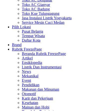
Toko AC Denpasar
Toko AC Gianyar
Toko AC Badung
Toko Kue Tulungagung
Jasa Instalasi Listrik Yogyakarta
Service Mesin Cuci Medan
Pilih Lokasi
Pusat Belanja
Tempat Wisata
Daftar Kota
Brand
Rubrik FreezePage
Beranda Rubrik FreezePage
Artikel
Ensiklopedia
Listrik Dan Instrumentasi
News
Mekanikal
Event
Pendidikan
Makanan dan Minuman
Otomotif
Karir dan Pekerjaan
Kesehatan
Mainan dan Hobi