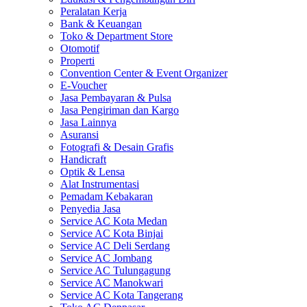
Peralatan Kerja
Bank & Keuangan
Toko & Department Store
Otomotif
Properti
Convention Center & Event Organizer
E-Voucher
Jasa Pembayaran & Pulsa
Jasa Pengiriman dan Kargo
Jasa Lainnya
Asuransi
Fotografi & Desain Grafis
Handicraft
Optik & Lensa
Alat Instrumentasi
Pemadam Kebakaran
Penyedia Jasa
Service AC Kota Medan
Service AC Kota Binjai
Service AC Deli Serdang
Service AC Jombang
Service AC Tulungagung
Service AC Manokwari
Service AC Kota Tangerang