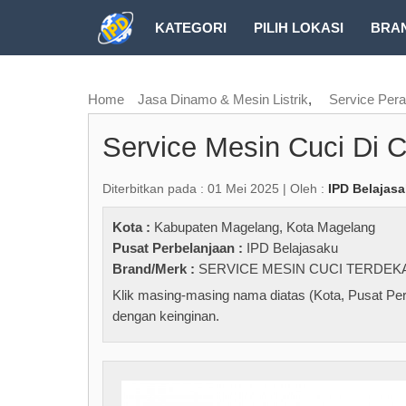
KATEGORI
PILIH LOKASI
BRA
RUBRIK FREEZEPAGE
Home
Jasa Dinamo & Mesin Listrik
,
Service Peral
Service Mesin Cuci Di 
Diterbitkan pada : 01 Mei 2025 | Oleh :
IPD Belajas
Kota :
Kabupaten Magelang
,
Kota Magelang
Pusat Perbelanjaan :
IPD Belajasaku
Brand/Merk :
SERVICE MESIN CUCI TERDEK
Klik masing-masing nama diatas (Kota, Pusat Per
dengan keinginan.