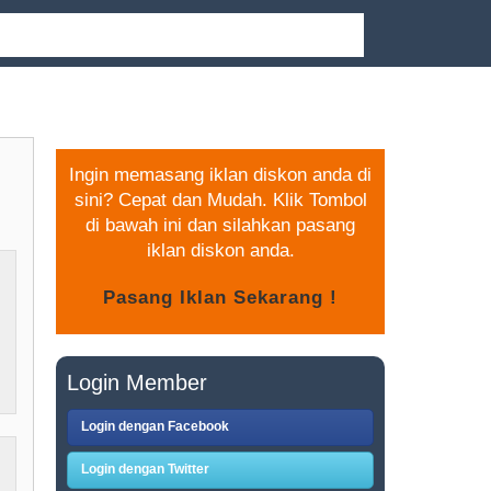
PASANG IKLAN GRATIS
Ingin memasang iklan diskon anda di
sini? Cepat dan Mudah. Klik Tombol
di bawah ini dan silahkan pasang
iklan diskon anda.
Login Member
Login dengan Facebook
Login dengan Twitter