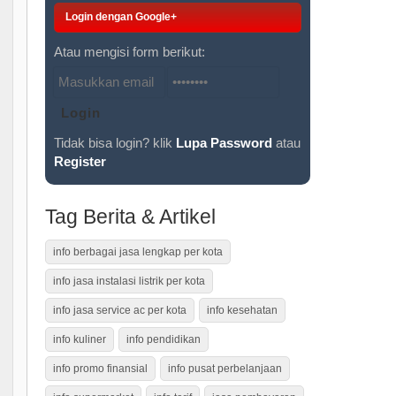
Login dengan Google+
Atau mengisi form berikut:
Tidak bisa login? klik
Lupa Password
atau
Register
Tag Berita & Artikel
info berbagai jasa lengkap per kota
info jasa instalasi listrik per kota
info jasa service ac per kota
info kesehatan
info kuliner
info pendidikan
info promo finansial
info pusat perbelanjaan