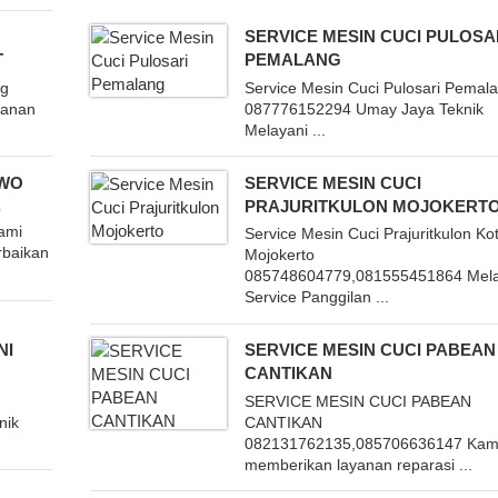
SERVICE MESIN CUCI PULOSA
T
PEMALANG
ng
Service Mesin Cuci Pulosari Pemal
yanan
087776152294 Umay Jaya Teknik
Melayani ...
OWO
SERVICE MESIN CUCI
PRAJURITKULON MOJOKERT
O
ami
Service Mesin Cuci Prajuritkulon Ko
rbaikan
Mojokerto
085748604779,081555451864 Mela
Service Panggilan ...
NI
SERVICE MESIN CUCI PABEAN
CANTIKAN
SERVICE MESIN CUCI PABEAN
nik
CANTIKAN
082131762135,085706636147 Kam
memberikan layanan reparasi ...