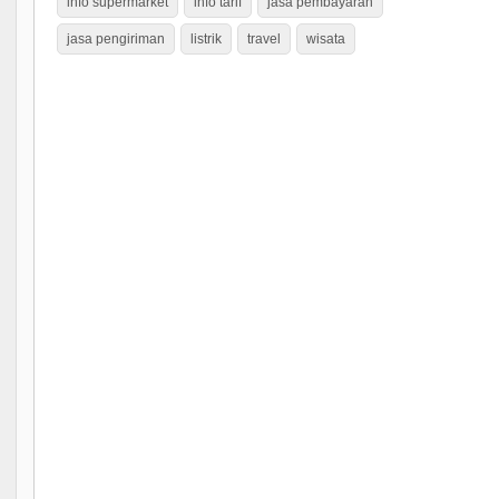
info supermarket
info tarif
jasa pembayaran
jasa pengiriman
listrik
travel
wisata