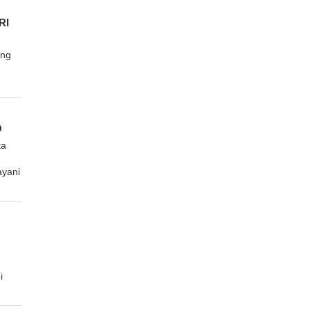
RI
ang
O
ta
yani
i