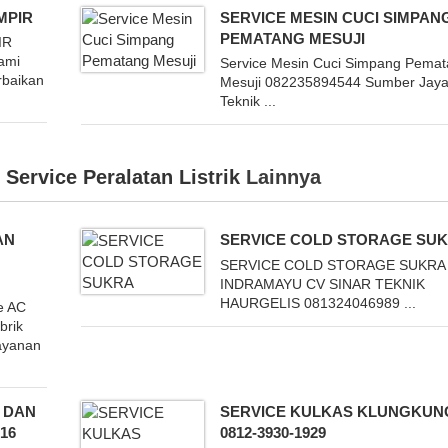
MPIR
SERVICE MESIN CUCI SIMPAN
PEMATANG MESUJI
IR
ami
Service Mesin Cuci Simpang Pema
rbaikan
Mesuji 082235894544 Sumber Jay
Teknik ...
,
Service Peralatan Listrik
Lainnya
AN
SERVICE COLD STORAGE SU
SERVICE COLD STORAGE SUKRA
INDRAMAYU CV SINAR TEKNIK
HAURGELIS 081324046989 ...
e AC
brik
ayanan
P DAN
SERVICE KULKAS KLUNGKUNG
16
0812-3930-1929