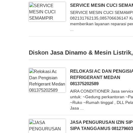
SERVICE MESIN CUCI SEMA
SERVICE MESIN CUCI SEMAMP
082131762135,085706636147 K
memberikan layanan reparasi pe
...
Diskon
Jasa Dinamo & Mesin Listrik
RELOKASI AC DAN PENGISI
REFRIGERANT MEDAN
081375202589
AIRA CONDITIONER Jasa servic
untuk: ~Gedung perkantoran ~Pa
~Ruko ~Rumah tinggal , DLL Pel
Jasa ...
JASA PENGURUSAN IZIN SI
SIPA TANGGAMUS 081279603