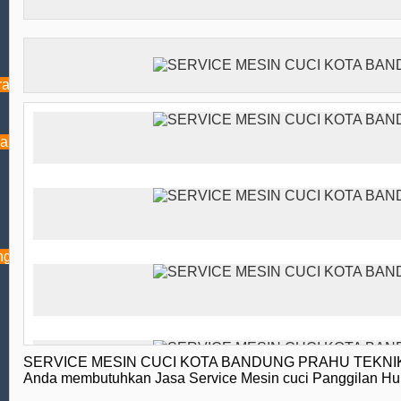
Jasa Pembayaran &
Pulsa
Asuransi
afis
Handicraft
Pemadam Kebakaran
dan
Service AC Kota Binjai
Service AC Tulungagung
Toko AC Denpasar
Toko AC Gianyar
ng
SERVICE MESIN CUCI KOTA BANDUNG PRAHU TEKNIK
Anda membutuhkan Jasa Service Mesin cuci Panggilan H