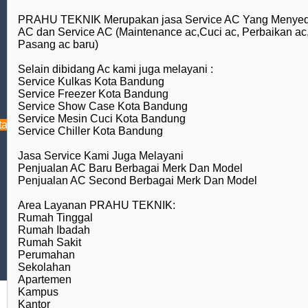
PRAHU TEKNIK Merupakan jasa Service AC Yang Menyed
AC dan Service AC (Maintenance ac,Cuci ac, Perbaikan ac
Pasang ac baru)
Selain dibidang Ac kami juga melayani :
Service Kulkas Kota Bandung
Service Freezer Kota Bandung
Ensiklopedia
Service Show Case Kota Bandung
Service Mesin Cuci Kota Bandung
tasi
News
Service Chiller Kota Bandung
Pendidikan
Jasa Service Kami Juga Melayani
Penjualan AC Baru Berbagai Merk Dan Model
Karir dan Pekerjaan
Penjualan AC Second Berbagai Merk Dan Model
Travel dan Pariwisata
Area Layanan PRAHU TEKNIK:
Layanan Jasa Listrik, AC
Rumah Tinggal
Rumah Ibadah
dan Lainnya
Rumah Sakit
Sedekah 365
Perumahan
Sekolahan
Apartemen
Kampus
Kantor