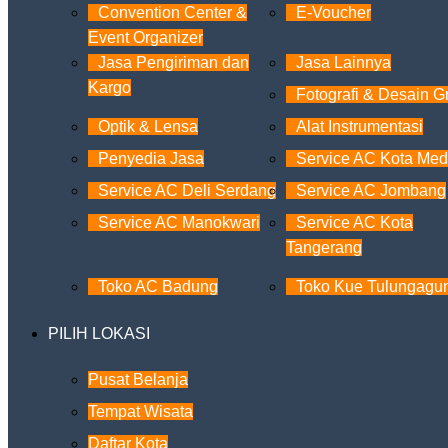
Convention Center &
E-Voucher
Event Organizer
Jasa Pengiriman dan
Jasa Lainnya
Kargo
Fotografi & Desain Gr
Optik & Lensa
Alat Instrumentasi
Penyedia Jasa
Service AC Kota Me
Service AC Deli Serdang
Service AC Jombang
Service AC Manokwari
Service AC Kota
Tangerang
Toko AC Badung
Toko Kue Tulungagu
PILIH LOKASI
Pusat Belanja
Tempat Wisata
Daftar Kota