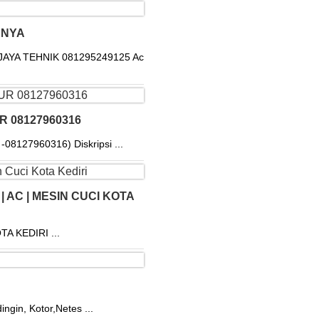
RNYA
IJAYA TEHNIK 081295249125 Ac
R 08127960316
127960316) Diskripsi ...
 AC | MESIN CUCI KOTA
 KEDIRI ...
gin, Kotor,Netes ...