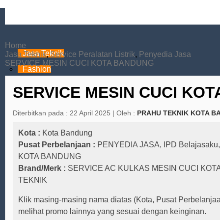
Home
Jasa Teknik
Jasa Teknik
,
Service Peralatan Listrik
,
Penyedia Jasa
SERVICE MESIN CUCI KOTA BANDUNG
Fashion
Kulineran
SERVICE MESIN CUCI KO
Rumah & Dapur
Diterbitkan pada : 22 April 2025 | Oleh :
PRAHU TEKNIK KOTA B
Dunia Anak-anak
Olahraga
Kota :
Kota Bandung
Pusat Perbelanjaan :
PENYEDIA JASA
,
IPD Belajasaku
Travel & Akomodasi
KOTA BANDUNG
Buku & ATK
Brand/Merk :
SERVICE AC KULKAS MESIN CUCI KO
Peralatan Kerja
TEKNIK
Bank & Keuangan
Klik masing-masing nama diatas (Kota, Pusat Perbelanjaa
Properti
melihat promo lainnya yang sesuai dengan keinginan.