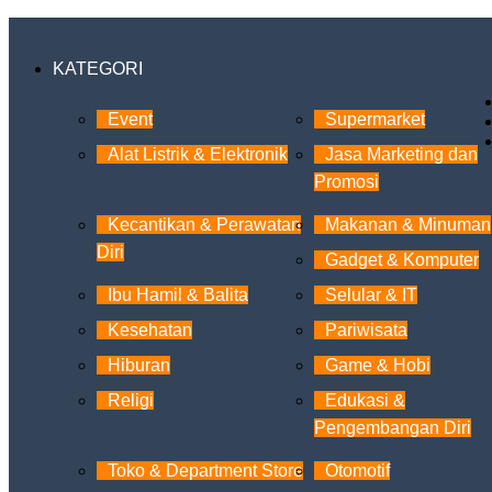
KATEGORI
Event
Supermarket
Alat Listrik & Elektronik
Jasa Marketing dan
Promosi
Kecantikan & Perawatan
Makanan & Minuman
Diri
Gadget & Komputer
Ibu Hamil & Balita
Selular & IT
Kesehatan
Pariwisata
Hiburan
Game & Hobi
Religi
Edukasi &
Pengembangan Diri
Toko & Department Store
Otomotif