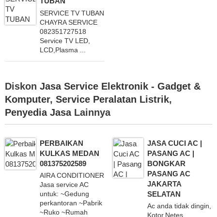
TUBAN
SERVICE TV TUBAN
CHAYRA SERVICE
082351727518
Service TV LED,
LCD,Plasma ...
Diskon
Jasa Service Elektronik - Gadget &
Komputer
,
Service Peralatan Listrik
,
Penyedia Jasa
Lainnya
PERBAIKAN
JASA CUCI AC |
KULKAS MEDAN
PASANG AC |
081375202589
BONGKAR
PASANG AC
AIRA CONDITIONER
JAKARTA
Jasa service AC
SELATAN
untuk: ~Gedung
perkantoran ~Pabrik
Ac anda tidak dingin,
~Ruko ~Rumah
Kotor,Netes