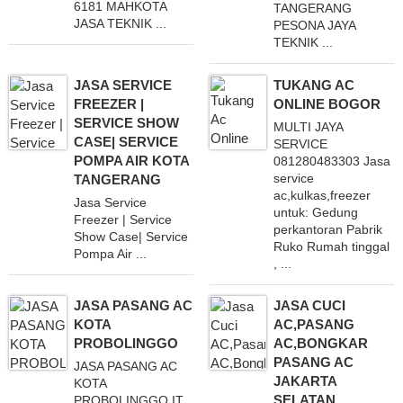
6181 MAHKOTA
TANGERANG
JASA TEKNIK ...
PESONA JAYA
TEKNIK ...
JASA SERVICE
TUKANG AC
FREEZER |
ONLINE BOGOR
SERVICE SHOW
MULTI JAYA
CASE| SERVICE
SERVICE
POMPA AIR KOTA
081280483303 Jasa
service
TANGERANG
ac,kulkas,freezer
Jasa Service
untuk: Gedung
Freezer | Service
perkantoran Pabrik
Show Case| Service
Ruko Rumah tinggal
Pompa Air ...
, ...
JASA PASANG AC
JASA CUCI
KOTA
AC,PASANG
PROBOLINGGO
AC,BONGKAR
PASANG AC
JASA PASANG AC
JAKARTA
KOTA
SELATAN
PROBOLINGGO IT