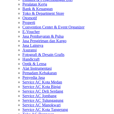
Peralatan Kerja
Bank & Keuangan
Toko & Department Store
Otomotif
Properti
Convention Center & Event Organizer
E-Voucher
Jasa Pembayaran & Pulsa
Jasa Pengiriman dan Kargo
Jasa Lainnya
Asuransi
Fotografi & Desain Grafis
Handicraft
Optik & Lensa
Alat Instrumentasi
Pemadam Kebakaran
Penyedia Jasa
Service AC Kota Medan
Service AC Kota Binjai
Service AC Deli Serdang
Service AC Jombang
Service AC Tulungagung
Service AC Manokwari
Service AC Kota Tangerang