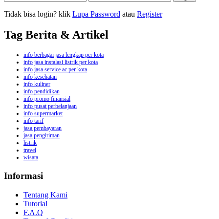
Tidak bisa login? klik
Lupa Password
atau
Register
Tag Berita & Artikel
info berbagai jasa lengkap per kota
info jasa instalasi listrik per kota
info jasa service ac per kota
info kesehatan
info kuliner
info pendidikan
info promo finansial
info pusat perbelanjaan
info supermarket
info tarif
jasa pembayaran
jasa pengiriman
listrik
travel
wisata
Informasi
Tentang Kami
Tutorial
F.A.Q