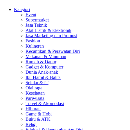
Kategori
Event
Supermarket
Jasa Teknik
Alat Listrik & Elektronik
Jasa Marketing dan Promosi
Fashion
Kulineran
Kecantikan & Perawatan Diri
Makanan & Minuman
Rumah & Dapur
Gadget & Komputer
Dunia Anak-anak
Ibu Hamil & Balita
Selular & IT
Olahraga
Kesehatan
Pariwisata
Travel & Akomodasi
Hiburan
Game & Hobi
Buku & ATK
Religi
Edukasi & Pengembangan Diri