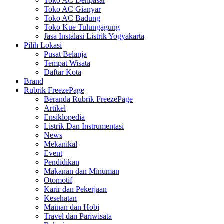
Toko AC Denpasar
Toko AC Gianyar
Toko AC Badung
Toko Kue Tulungagung
Jasa Instalasi Listrik Yogyakarta
Pilih Lokasi
Pusat Belanja
Tempat Wisata
Daftar Kota
Brand
Rubrik FreezePage
Beranda Rubrik FreezePage
Artikel
Ensiklopedia
Listrik Dan Instrumentasi
News
Mekanikal
Event
Pendidikan
Makanan dan Minuman
Otomotif
Karir dan Pekerjaan
Kesehatan
Mainan dan Hobi
Travel dan Pariwisata