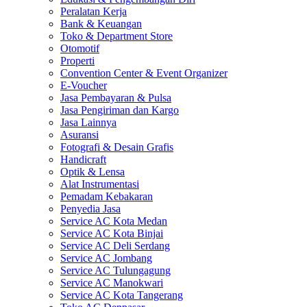
Peralatan Kerja
Bank & Keuangan
Toko & Department Store
Otomotif
Properti
Convention Center & Event Organizer
E-Voucher
Jasa Pembayaran & Pulsa
Jasa Pengiriman dan Kargo
Jasa Lainnya
Asuransi
Fotografi & Desain Grafis
Handicraft
Optik & Lensa
Alat Instrumentasi
Pemadam Kebakaran
Penyedia Jasa
Service AC Kota Medan
Service AC Kota Binjai
Service AC Deli Serdang
Service AC Jombang
Service AC Tulungagung
Service AC Manokwari
Service AC Kota Tangerang