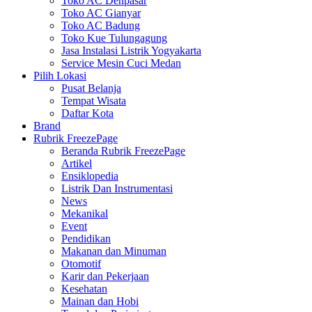
Toko AC Denpasar
Toko AC Gianyar
Toko AC Badung
Toko Kue Tulungagung
Jasa Instalasi Listrik Yogyakarta
Service Mesin Cuci Medan
Pilih Lokasi
Pusat Belanja
Tempat Wisata
Daftar Kota
Brand
Rubrik FreezePage
Beranda Rubrik FreezePage
Artikel
Ensiklopedia
Listrik Dan Instrumentasi
News
Mekanikal
Event
Pendidikan
Makanan dan Minuman
Otomotif
Karir dan Pekerjaan
Kesehatan
Mainan dan Hobi