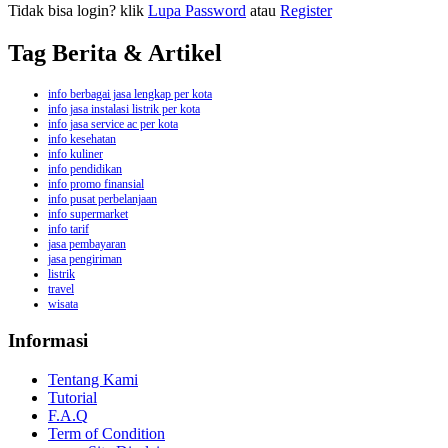
Tidak bisa login? klik
Lupa Password
atau
Register
Tag Berita & Artikel
info berbagai jasa lengkap per kota
info jasa instalasi listrik per kota
info jasa service ac per kota
info kesehatan
info kuliner
info pendidikan
info promo finansial
info pusat perbelanjaan
info supermarket
info tarif
jasa pembayaran
jasa pengiriman
listrik
travel
wisata
Informasi
Tentang Kami
Tutorial
F.A.Q
Term of Condition