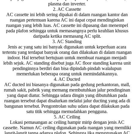
plasma dan inverter.
2. AC Cassette
AC cassette ini lebih sering dipakai di dalam ruangan kantor dan
ruangan pertemuan karena AC ini dapat cepat mendinginkan
ruangan yang lebih luas. AC cassette ini dipasang dan menempel
pada plafon sehingga untuk memasangnya perlu keahlian khusus
daripada ketika memasang AC split.
3. AC Standing
Jenis ac yang satu ini banyak digunakan untuk keperluan acara
tertentu yang terdapat banyak orang dan dilakukan di dalam ruangan
indoor. Hal tersebut bertujuan untuk membuat ruangan menjadi
lebih sejuk. AC standing disebut juga AC floor standing karena unit
pendinginnya berdiri dan bisa dipindah-pindah walalupun
memerlukan beberapa orang untuk memindahkannya.
4. AC Ducted
AC ducted ini biasanya digunakan pada gedung perkantoran, mall,
rumah sakit, pabrik yang memang membutuhkan jalur pendinginan
yang dapat diatur. Sehingga udara dingin yang dibutuhkan pada
ruangan tersebut dapat disalurkan melalui jalur ducting yang ada di
bangunan tersebut. Pengontrolan suhu udara dapat dilakukan pada
satu titik sehingga memudahkan pengguna.
5. AC Ceiling
Lokasi pemasangan ac ceiling hampir mirip dengan jenis AC
cassette. Namun AC ceiling digunakan pada ruangan yang memiliki
langit-langit tanpa adanya plafon. Sehingga jika menggunakan AC