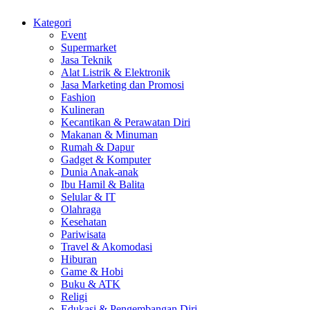
Kategori
Event
Supermarket
Jasa Teknik
Alat Listrik & Elektronik
Jasa Marketing dan Promosi
Fashion
Kulineran
Kecantikan & Perawatan Diri
Makanan & Minuman
Rumah & Dapur
Gadget & Komputer
Dunia Anak-anak
Ibu Hamil & Balita
Selular & IT
Olahraga
Kesehatan
Pariwisata
Travel & Akomodasi
Hiburan
Game & Hobi
Buku & ATK
Religi
Edukasi & Pengembangan Diri