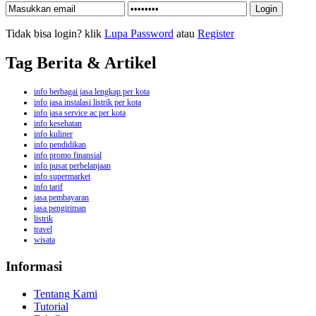
Tidak bisa login? klik
Lupa Password
atau
Register
Tag Berita & Artikel
info berbagai jasa lengkap per kota
info jasa instalasi listrik per kota
info jasa service ac per kota
info kesehatan
info kuliner
info pendidikan
info promo finansial
info pusat perbelanjaan
info supermarket
info tarif
jasa pembayaran
jasa pengiriman
listrik
travel
wisata
Informasi
Tentang Kami
Tutorial