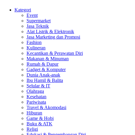
Kategori
Event
Supermarket
Jasa Teknik
Alat Listrik & Elektronik
Jasa Marketing dan Promosi
Fashion
Kulineran
Kecantikan & Perawatan Diri
Makanan & Minuman
Rumah & Dapur
Gadget & Komputer
Dunia Anak-anak
Ibu Hamil & Balita
Selular & IT
Olahraga
Kesehatan
Pariwisata
Travel & Akomodasi
Hiburan
Game & Hobi
Buku & ATK
Religi
Edukasi & Pengembangan Diri