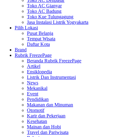
Toko AC Denpasar
Toko AC Gianyar
Toko AC Badung
Toko Kue Tulungagung
Jasa Instalasi Listrik Yogyakarta
Pilih Lokasi
Pusat Belanja
Tempat Wisata
Daftar Kota
Brand
Rubrik FreezePage
Beranda Rubrik FreezePage
Artikel
Ensiklopedia
Listrik Dan Instrumentasi
News
Mekanikal
Event
Pendidikan
Makanan dan Minuman
Otomotif
Karir dan Pekerjaan
Kesehatan
Mainan dan Hobi
Travel dan Pariwisata