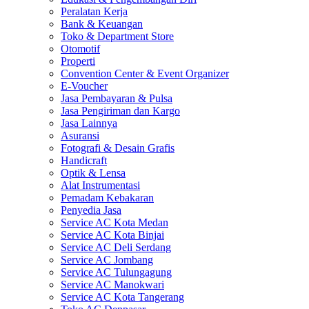
Peralatan Kerja
Bank & Keuangan
Toko & Department Store
Otomotif
Properti
Convention Center & Event Organizer
E-Voucher
Jasa Pembayaran & Pulsa
Jasa Pengiriman dan Kargo
Jasa Lainnya
Asuransi
Fotografi & Desain Grafis
Handicraft
Optik & Lensa
Alat Instrumentasi
Pemadam Kebakaran
Penyedia Jasa
Service AC Kota Medan
Service AC Kota Binjai
Service AC Deli Serdang
Service AC Jombang
Service AC Tulungagung
Service AC Manokwari
Service AC Kota Tangerang