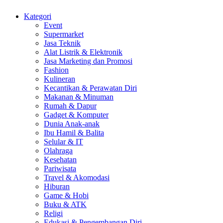
Kategori
Event
Supermarket
Jasa Teknik
Alat Listrik & Elektronik
Jasa Marketing dan Promosi
Fashion
Kulineran
Kecantikan & Perawatan Diri
Makanan & Minuman
Rumah & Dapur
Gadget & Komputer
Dunia Anak-anak
Ibu Hamil & Balita
Selular & IT
Olahraga
Kesehatan
Pariwisata
Travel & Akomodasi
Hiburan
Game & Hobi
Buku & ATK
Religi
Edukasi & Pengembangan Diri