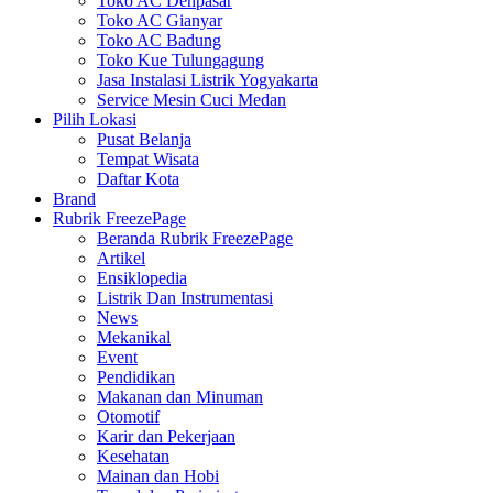
Toko AC Denpasar
Toko AC Gianyar
Toko AC Badung
Toko Kue Tulungagung
Jasa Instalasi Listrik Yogyakarta
Service Mesin Cuci Medan
Pilih Lokasi
Pusat Belanja
Tempat Wisata
Daftar Kota
Brand
Rubrik FreezePage
Beranda Rubrik FreezePage
Artikel
Ensiklopedia
Listrik Dan Instrumentasi
News
Mekanikal
Event
Pendidikan
Makanan dan Minuman
Otomotif
Karir dan Pekerjaan
Kesehatan
Mainan dan Hobi