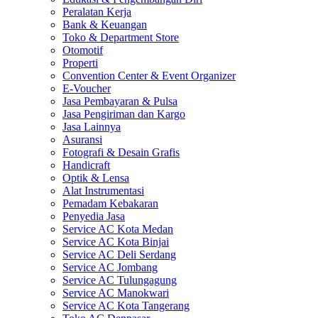
Peralatan Kerja
Bank & Keuangan
Toko & Department Store
Otomotif
Properti
Convention Center & Event Organizer
E-Voucher
Jasa Pembayaran & Pulsa
Jasa Pengiriman dan Kargo
Jasa Lainnya
Asuransi
Fotografi & Desain Grafis
Handicraft
Optik & Lensa
Alat Instrumentasi
Pemadam Kebakaran
Penyedia Jasa
Service AC Kota Medan
Service AC Kota Binjai
Service AC Deli Serdang
Service AC Jombang
Service AC Tulungagung
Service AC Manokwari
Service AC Kota Tangerang