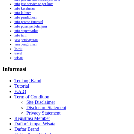
info jasa service ac per kota
info kesehatan
info kuliner
info pendidikan
info promo finansial
info pusat perbelanjaan
info supermarket
info tarif
jasa pembayaran
jasa pengiriman
listrik
travel
wisata
Informasi
Tentang Kami
Tutorial
F.A.Q
Term of Condition
Site Disclaimer
Disclosure Statement
Privacy Statement
Registrasi Member
Daftar Tempat Wisata
Daftar Brand