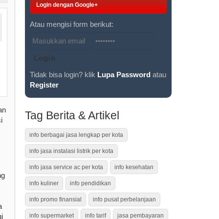
Login dengan Google+
Atau mengisi form berikut:
Tidak bisa login? klik
Lupa Password
atau
Register
an
Tag Berita & Artikel
i
info berbagai jasa lengkap per kota
info jasa instalasi listrik per kota
info jasa service ac per kota
info kesehatan
ng
info kuliner
info pendidikan
info promo finansial
info pusat perbelanjaan
a
i
info supermarket
info tarif
jasa pembayaran