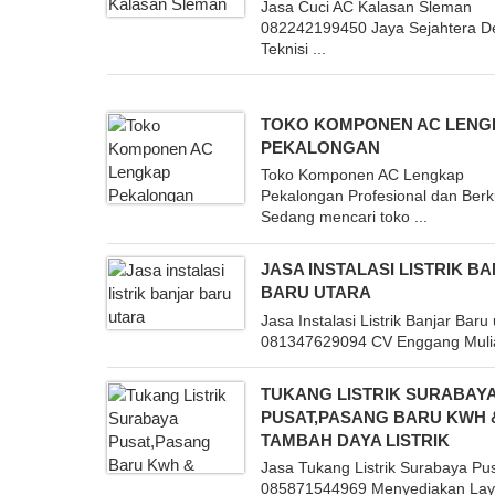
Jasa Cuci AC Kalasan Sleman
082242199450 Jaya Sejahtera 
Teknisi ...
TOKO KOMPONEN AC LENG
PEKALONGAN
Toko Komponen AC Lengkap
Pekalongan Profesional dan Berk
Sedang mencari toko ...
JASA INSTALASI LISTRIK B
BARU UTARA
Jasa Instalasi Listrik Banjar Baru
081347629094 CV Enggang Mulia
TUKANG LISTRIK SURABAY
PUSAT,PASANG BARU KWH 
TAMBAH DAYA LISTRIK
Jasa Tukang Listrik Surabaya Pu
085871544969 Menyediakan La