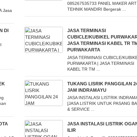
085267535733 PANEL MAKER AR
TEHNIK MANDIRI Bergerak ...
A Jasa
N DI
JASA TERMINASI
CUBICLE/KUBIKEL PURWAKAR
JASA TERMINASI KABEL TR T
I
PURWAKARTA
JASA TERMINASI CUBICLE/KUBIK
PURWAKARTA | JASA TERMINASI
KABEL TR TM ...
EK
TUKANG LISRIK PANGGILAN 2
JAM INDRAMAYU
ng
JASA INSTALASI LISTRIK INDRAM
kan
[JASA LISTRIK UNTUK PASANG B
& SERVICE ...
OTA
JASA INSTALASI LISTRIK OGA
ILIR