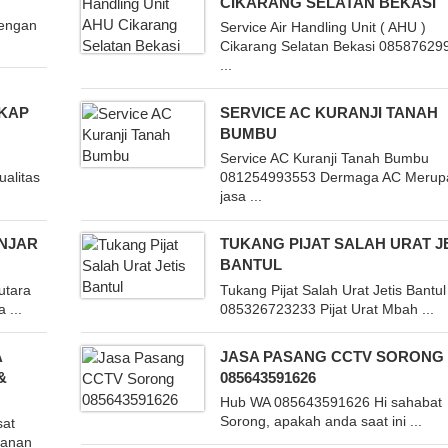
CIKARANG SELATAN BEKASI
Dengan
Service Air Handling Unit ( AHU )
Cikarang Selatan Bekasi 08587629
...
KAP
SERVICE AC KURANJI TANAH
BUMBU
Service AC Kuranji Tanah Bumbu
ualitas
081254993553 Dermaga AC Merup
jasa ...
ANJAR
TUKANG PIJAT SALAH URAT J
BANTUL
 utara
Tukang Pijat Salah Urat Jetis Bantul
 ...
085326723233 Pijat Urat Mbah ...
A
JASA PASANG CCTV SORONG
&
085643591626
Hub WA 085643591626 Hi sahabat
Sorong, apakah anda saat ini ...
sat
yanan