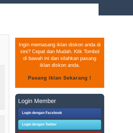
PASANG IKLAN GRATIS
Ingin memasang iklan diskon anda di
sini? Cepat dan Mudah. Klik Tombol
di bawah ini dan silahkan pasang
iklan diskon anda.
Login Member
Login dengan Facebook
Login dengan Twitter