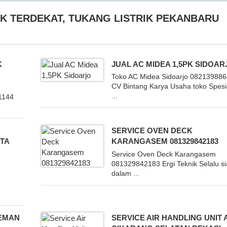
IK TERDEKAT
,
TUKANG LISTRIK PEKANBARU
K
JUAL AC MIDEA 1,5PK SIDOAR
Toko AC Midea Sidoarjo 08213988
CV Bintang Karya Usaha toko Spesia
...
1144
SERVICE OVEN DECK
TA
KARANGASEM 081329842183
Service Oven Deck Karangasem
081329842183 Ergi Teknik Selalu s
dalam ...
LEMAN
SERVICE AIR HANDLING UNIT 