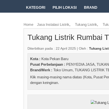
KATEGORI
PILIH LOKASI
BRAND
RUBRIK FREEZEPAGE
Home
Jasa Instalasi Listrik
,
Tukang Listrik
,
Tuk
Tukang Listrik Rumbai 
Diterbitkan pada : 22 April 2025 | Oleh :
Tukang List
Kota :
Kota Pekan Baru
Pusat Perbelanjaan :
PENYEDIA JASA
,
TUKAN
Brand/Merk :
Toko Umum
,
TUKANG LISTRIK 
Klik masing-masing nama diatas (Kota, Pusat Per
dengan keinginan.