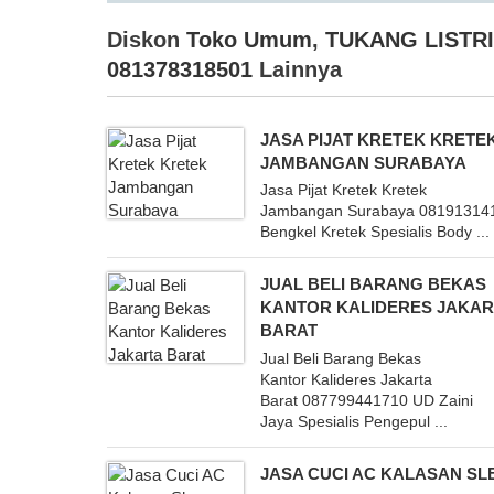
Diskon
Toko Umum
,
TUKANG LISTR
081378318501
Lainnya
JASA PIJAT KRETEK KRETE
JAMBANGAN SURABAYA
Jasa Pijat Kretek Kretek
Jambangan Surabaya 08191314
Bengkel Kretek Spesialis Body ...
JUAL BELI BARANG BEKAS
KANTOR KALIDERES JAKAR
BARAT
Jual Beli Barang Bekas
Kantor Kalideres Jakarta
Barat 087799441710 UD Zaini
Jaya Spesialis Pengepul ...
JASA CUCI AC KALASAN S