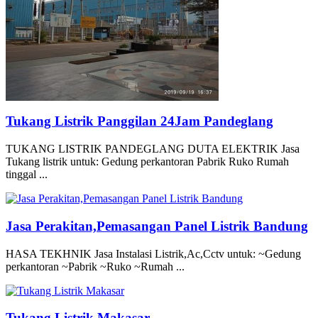
Tukang Listrik Panggilan 24Jam Pandeglang
TUKANG LISTRIK PANDEGLANG DUTA ELEKTRIK Jasa
Tukang listrik untuk: Gedung perkantoran Pabrik Ruko Rumah
tinggal ...
Jasa Perakitan,Pemasangan Panel Listrik Bandung
HASA TEKHNIK Jasa Instalasi Listrik,Ac,Cctv untuk: ~Gedung
perkantoran ~Pabrik ~Ruko ~Rumah ...
Tukang Listrik Makasar