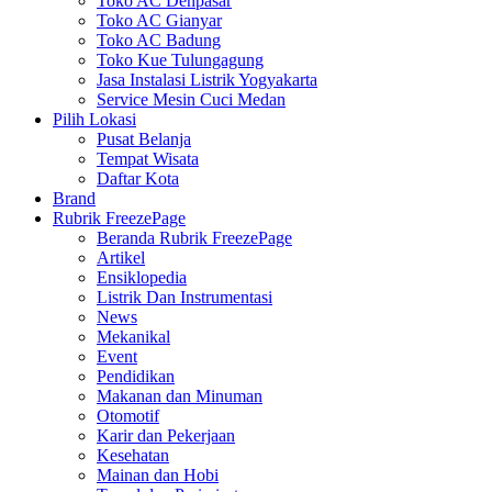
Toko AC Denpasar
Toko AC Gianyar
Toko AC Badung
Toko Kue Tulungagung
Jasa Instalasi Listrik Yogyakarta
Service Mesin Cuci Medan
Pilih Lokasi
Pusat Belanja
Tempat Wisata
Daftar Kota
Brand
Rubrik FreezePage
Beranda Rubrik FreezePage
Artikel
Ensiklopedia
Listrik Dan Instrumentasi
News
Mekanikal
Event
Pendidikan
Makanan dan Minuman
Otomotif
Karir dan Pekerjaan
Kesehatan
Mainan dan Hobi