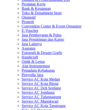
Peralatan Kerja
Bank & Keuangan
Toko & Department Store
Otomotif
Properti
Convention Center & Event Organizer
E-Voucher
Jasa Pembayaran & Pulsa
Jasa Pengiriman dan Kargo
Jasa Lainnya
Asuransi
Fotografi & Desain Grafis
Handicraft
Optik & Lensa
Alat Instrumentasi
Pemadam Kebakaran
Penyedia Jasa
Service AC Kota Medan
Service AC Kota Binjai
Service AC Deli Serdang
Service AC Jombang
Service AC Tulungagung
Service AC Manokwari
Service AC Kota Tangerang