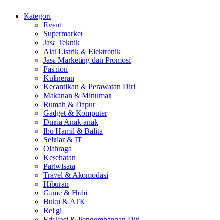
Kategori
Event
Supermarket
Jasa Teknik
Alat Listrik & Elektronik
Jasa Marketing dan Promosi
Fashion
Kulineran
Kecantikan & Perawatan Diri
Makanan & Minuman
Rumah & Dapur
Gadget & Komputer
Dunia Anak-anak
Ibu Hamil & Balita
Selular & IT
Olahraga
Kesehatan
Pariwisata
Travel & Akomodasi
Hiburan
Game & Hobi
Buku & ATK
Religi
Edukasi & Pengembangan Diri