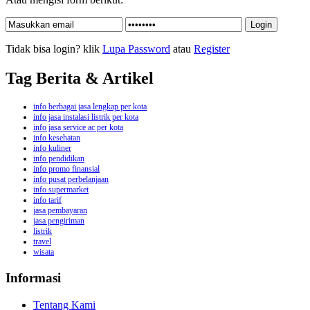
Tidak bisa login? klik
Lupa Password
atau
Register
Tag Berita & Artikel
info berbagai jasa lengkap per kota
info jasa instalasi listrik per kota
info jasa service ac per kota
info kesehatan
info kuliner
info pendidikan
info promo finansial
info pusat perbelanjaan
info supermarket
info tarif
jasa pembayaran
jasa pengiriman
listrik
travel
wisata
Informasi
Tentang Kami