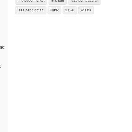
info supermarket
info tarif
jasa pembayaran
jasa pengiriman
listrik
travel
wisata
ang
g