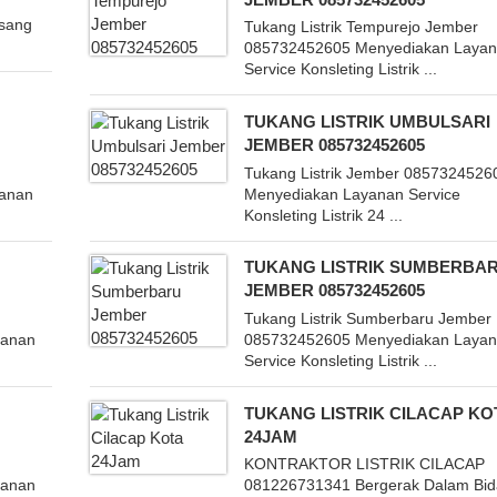
asang
Tukang Listrik Tempurejo Jember
085732452605 Menyediakan Laya
Service Konsleting Listrik ...
TUKANG LISTRIK UMBULSARI
JEMBER 085732452605
Tukang Listrik Jember 0857324526
yanan
Menyediakan Layanan Service
Konsleting Listrik 24 ...
TUKANG LISTRIK SUMBERBA
JEMBER 085732452605
Tukang Listrik Sumberbaru Jember
yanan
085732452605 Menyediakan Laya
Service Konsleting Listrik ...
TUKANG LISTRIK CILACAP KO
24JAM
KONTRAKTOR LISTRIK CILACAP
yanan
081226731341 Bergerak Dalam Bi