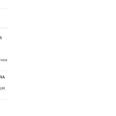
I
rvice
RA
TUR