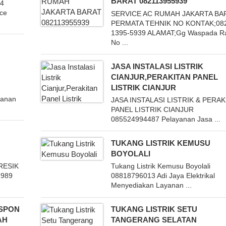
BARAT 082113955939
24
ce
SERVICE AC RUMAH JAKARTA BA
PERMATA TEHNIK NO KONTAK;08
1395-5939 ALAMAT;Gg Waspada R
No ...
JASA INSTALASI LISTRIK
CIANJUR,PERAKITAN PANEL
LISTRIK CIANJUR
yanan
JASA INSTALASI LISTRIK & PERAK
PANEL LISTRIK CIANJUR
085524994487 Pelayanan Jasa ...
I
TUKANG LISTRIK KEMUSU
BOYOLALI
RESIK
Tukang Listrik Kemusu Boyolali
1989
08818796013 Adi Jaya Elektrikal
Menyediakan Layanan ...
ESPON
TUKANG LISTRIK SETU
AH
TANGERANG SELATAN