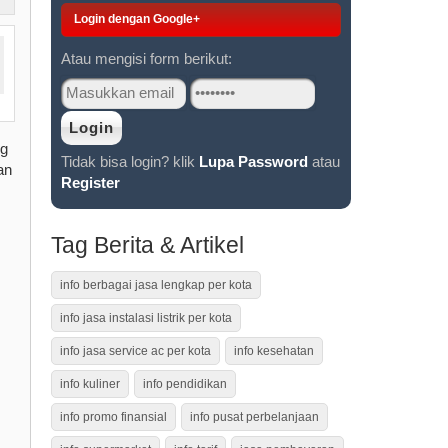
Login dengan Google+
Atau mengisi form berikut:
ng
Tidak bisa login? klik
Lupa Password
atau
an
Register
Tag Berita & Artikel
info berbagai jasa lengkap per kota
info jasa instalasi listrik per kota
info jasa service ac per kota
info kesehatan
info kuliner
info pendidikan
info promo finansial
info pusat perbelanjaan