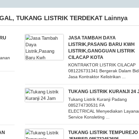
EGAL
,
TUKANG LISTRIK TERDEKAT
Lainnya
ARU
JASA TAMBAH DAYA
LISTRIK,PASANG BARU KWH
LISTRIK,GANGGUAN LISTRIK
CILACAP KOTA
yanan
KONTRAKTOR LISTRIK CILACAP
081226731341 Bergerak Dalam Bi
Jasa Kontraktor Kelistrikan ...
TUKANG LISTRIK KURANJI 24 
Tukang Listrik Kuranji Padang
085274730531 FA
ELECTRICAL Menyediakan Layana
Service Konsleting ...
AN
TUKANG LISTRIK TEMPUREJO
JEMBER 085732452605