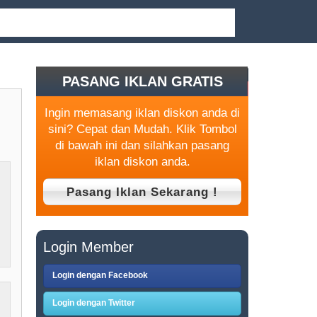
PASANG IKLAN GRATIS
Ingin memasang iklan diskon anda di
sini? Cepat dan Mudah. Klik Tombol
di bawah ini dan silahkan pasang
iklan diskon anda.
Login Member
Login dengan Facebook
Login dengan Twitter