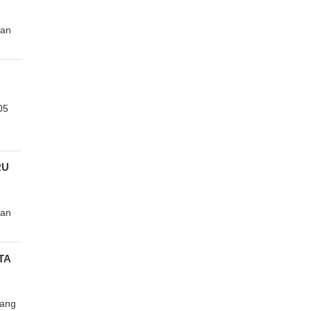
nan
05
RU
nan
TA
dang