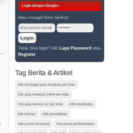
Login dengan Google+
Atau mengisi form berikut:
Tidak bisa login? klik
Lupa Password
atau
Register
Tag Berita & Artikel
info berbagai jasa lengkap per kota
info jasa instalasi listrik per kota
info jasa service ac per kota
info kesehatan
info kuliner
info pendidikan
r
info promo finansial
info pusat perbelanjaan