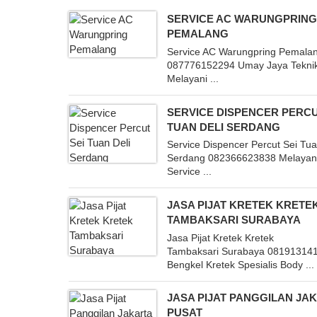
SERVICE AC WARUNGPRIN
PEMALANG
Service AC Warungpring Pemala
087776152294 Umay Jaya Tekni
Melayani ...
SERVICE DISPENCER PERCU
TUAN DELI SERDANG
Service Dispencer Percut Sei Tua
Serdang 082366623838 Melayan
Service ...
JASA PIJAT KRETEK KRETE
TAMBAKSARI SURABAYA
Jasa Pijat Kretek Kretek
Tambaksari Surabaya 08191314
Bengkel Kretek Spesialis Body ...
JASA PIJAT PANGGILAN JA
PUSAT