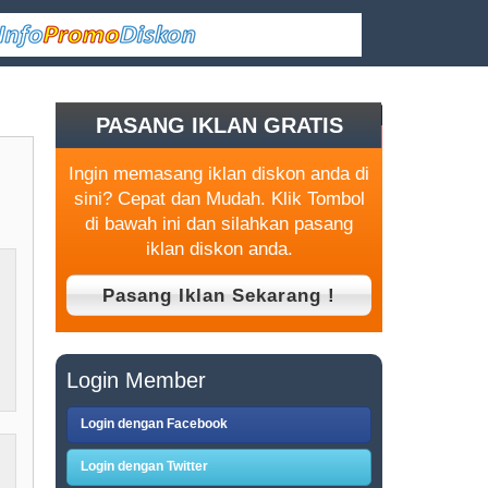
PASANG IKLAN GRATIS
Ingin memasang iklan diskon anda di
sini? Cepat dan Mudah. Klik Tombol
di bawah ini dan silahkan pasang
iklan diskon anda.
Login Member
Login dengan Facebook
Login dengan Twitter