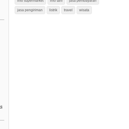
info supermarket
info tarif
jasa pembayaran
jasa pengiriman
listrik
travel
wisata
di