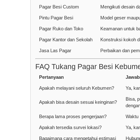
Pagar Besi Custom
Mengikuti desain d
Pintu Pagar Besi
Model geser maupu
Pagar Ruko dan Toko
Keamanan untuk b
Pagar Kantor dan Sekolah
Konstruksi kokoh d
Jasa Las Pagar
Perbaikan dan pem
FAQ Tukang Pagar Besi Kebum
Pertanyaan
Jawab
Apakah melayani seluruh Kebumen?
Ya, ka
Bisa, 
Apakah bisa desain sesuai keinginan?
dengan
Berapa lama proses pengerjaan?
Waktu 
Apakah tersedia survei lokasi?
Ya, ka
Bagaimana cara mengetahui estimasi
Hubung