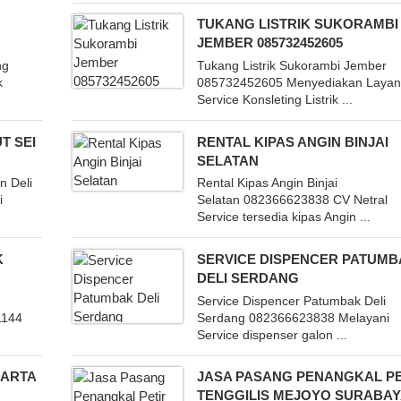
G
TUKANG LISTRIK SUKORAMBI
JEMBER 085732452605
ng
Tukang Listrik Sukorambi Jember
k
085732452605 Menyediakan Laya
Service Konsleting Listrik ...
T SEI
RENTAL KIPAS ANGIN BINJAI
SELATAN
n Deli
Rental Kipas Angin Binjai
i
Selatan 082366623838 CV Netral
Service tersedia kipas Angin ...
K
SERVICE DISPENCER PATUM
DELI SERDANG
Service Dispencer Patumbak Deli
1144
Serdang 082366623838 Melayani
Service dispenser galon ...
KARTA
JASA PASANG PENANGKAL PE
TENGGILIS MEJOYO SURABA