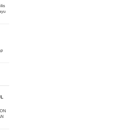
lis
ayu
ap
UL
FON
AN