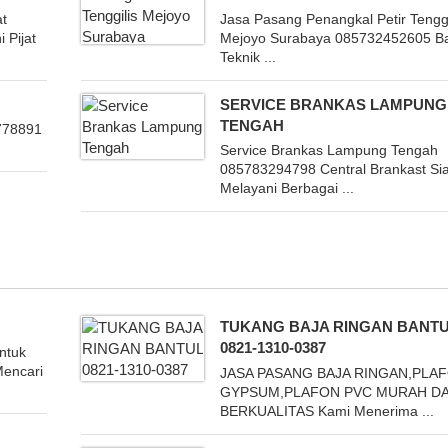
at
Jasa Pasang Penangkal Petir Tenggi
 Pijat
Mejoyo Surabaya 085732452605 B
Teknik ...
SERVICE BRANKAS LAMPUNG
TENGAH
6778891
Service Brankas Lampung Tengah
085783294798 Central Brankast Si
Melayani Berbagai ...
TUKANG BAJA RINGAN BANT
0821-1310-0387
ntuk
Mencari
JASA PASANG BAJA RINGAN,PLA
GYPSUM,PLAFON PVC MURAH D
BERKUALITAS Kami Menerima ...