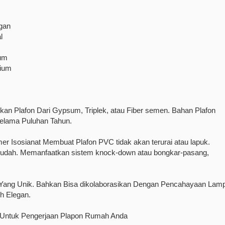
gan
l
um
nium
an Plafon Dari Gypsum, Triplek, atau Fiber semen. Bahan Plafon
elama Puluhan Tahun.
 Isosianat Membuat Plafon PVC tidak akan terurai atau lapuk.
dah. Memanfaatkan sistem knock-down atau bongkar-pasang,
a Yang Unik. Bahkan Bisa dikolaborasikan Dengan Pencahayaan Lam
h Elegan.
uk Pengerjaan Plapon Rumah Anda