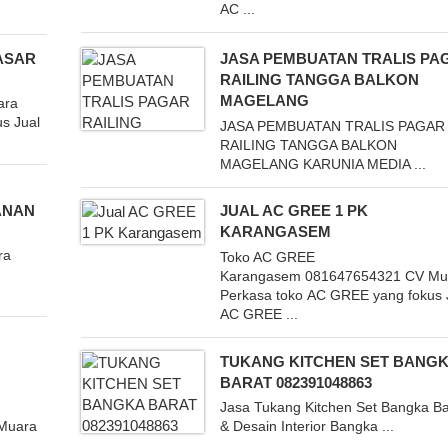
AC ...
PASAR
JASA PEMBUATAN TRALIS PA
RAILING TANGGA BALKON
MAGELANG
ara
s Jual
JASA PEMBUATAN TRALIS PAGAR
RAILING TANGGA BALKON
MAGELANG KARUNIA MEDIA ...
BANAN
JUAL AC GREE 1 PK
KARANGASEM
ra
Toko AC GREE
Karangasem 081647654321 CV Mu
Perkasa toko AC GREE yang fokus 
AC GREE ...
TUKANG KITCHEN SET BANG
BARAT 082391048863
Jasa Tukang Kitchen Set Bangka Ba
Muara
& Desain Interior Bangka ...