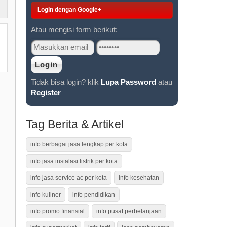
Login dengan Google+
Atau mengisi form berikut:
Tidak bisa login? klik
Lupa Password
atau
Register
Tag Berita & Artikel
info berbagai jasa lengkap per kota
info jasa instalasi listrik per kota
info jasa service ac per kota
info kesehatan
info kuliner
info pendidikan
info promo finansial
info pusat perbelanjaan