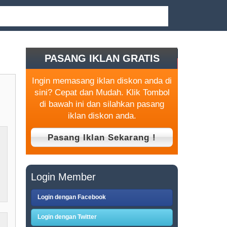
PASANG IKLAN GRATIS
Ingin memasang iklan diskon anda di
sini? Cepat dan Mudah. Klik Tombol
di bawah ini dan silahkan pasang
iklan diskon anda.
Login Member
Login dengan Facebook
Login dengan Twitter