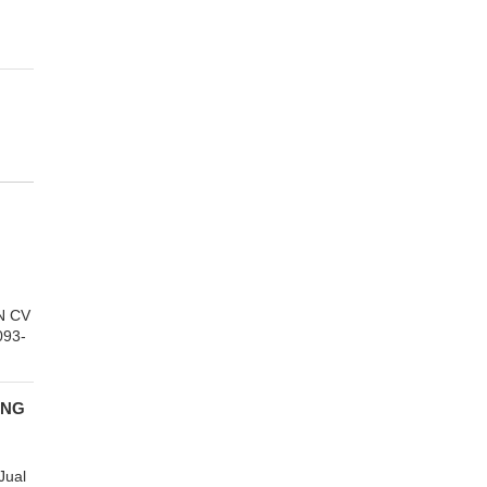
N CV
93-
UNG
Jual