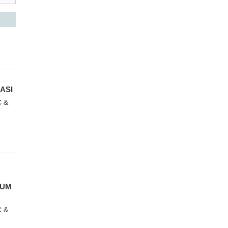
ASI
 &
SUM
 &