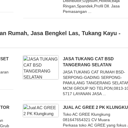
Distributor;Gypsum,Hollow,Baja
Ringan,Spandek,Profil Dll. Jasa
Pemasangan ...
kan Rumah
,
Jasa Bengkel Las
,
Tukang Kayu -
 SET
JASA TUKANG CAT BSD
TANGERANG SELATAN
garan
JASA TUKANG CAT RUMAH BSD-
SERPONG-GADING SERPONG-
PAMULANG TANGERANG SELATA
MCM GROUP NO TELPON;0813-10
5717 LAYANAN JASA ...
NTOR
JUAL AC GREE 2 PK KLUNGK
Toko AC GREE Klungkung
081647654321 CV Muara
an
Perkasa toko AC GREE yang fokus 
 Grub