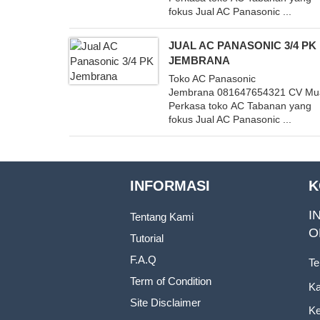
fokus Jual AC Panasonic ...
JUAL AC PANASONIC 3/4 PK
JEMBRANA
Toko AC Panasonic
Jembrana 081647654321 CV Mu
Perkasa toko AC Tabanan yang
fokus Jual AC Panasonic ...
INFORMASI
K
I
Tentang Kami
O
Tutorial
F.A.Q
Te
Term of Condition
Ka
Site Disclaimer
Ke