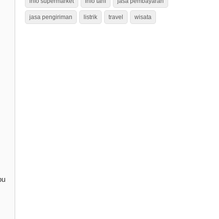
info supermarket
info tarif
jasa pembayaran
jasa pengiriman
listrik
travel
wisata
pu