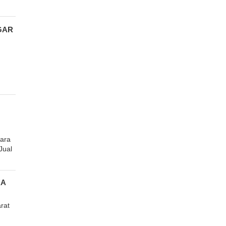
GAR
ara
Jual
KA
rat