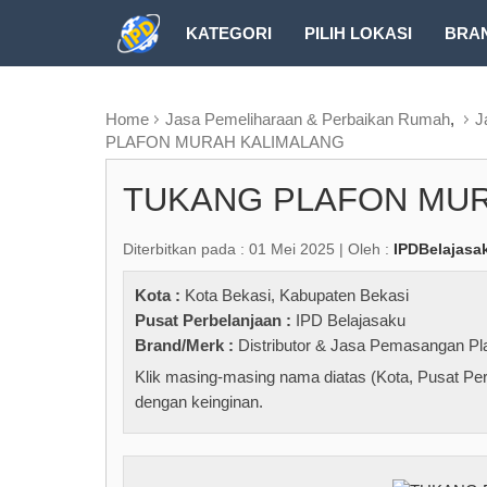
KATEGORI
PILIH LOKASI
BRA
RUBRIK FREEZEPAGE
Home
Jasa Pemeliharaan & Perbaikan Rumah
,
J
PLAFON MURAH KALIMALANG
TUKANG PLAFON MU
Diterbitkan pada : 01 Mei 2025 | Oleh :
IPDBelajasa
Kota :
Kota Bekasi
,
Kabupaten Bekasi
Pusat Perbelanjaan :
IPD Belajasaku
Brand/Merk :
Distributor & Jasa Pemasangan
Klik masing-masing nama diatas (Kota, Pusat Per
dengan keinginan.