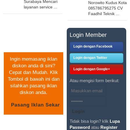
Surabaya Mencari
Norowito Kudus Kota
layanan service ...
085786795275 CV
Faadhil Teknik ...
PASANG IKLAN
Login Member
GRATIS
Login dengan Facebook
Login dengan Twitter
Ingin memasang iklan
diskon anda di sini?
Login dengan Google+
Cepat dan Mudah. Klik
Tombol di bawah ini dan
Atau mengisi form berikut:
silahkan pasang iklan
diskon anda.
Tidak bisa login? klik
Lupa
Password
atau
Register