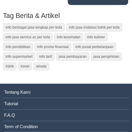
Tag Berita & Artikel
info berbagai jasa lengkap per kota
info jasa instalasi listrik per kota
info jasa service ac per kota
info kesehatan
info kuliner
info pendidikan
info promo finansial
info pusat perbelanjaan
info supermarket
info tarif
jasa pembayaran
jasa pengiriman
listrik
travel
wisata
Tentang Kami
Tutorial
F.A.Q
Term of Condition