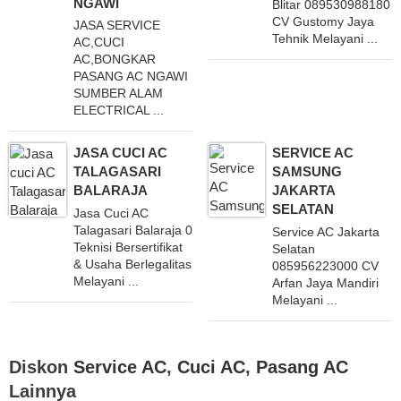
NGAWI
Blitar 089530988180
CV Gustomy Jaya
JASA SERVICE
Tehnik Melayani ...
AC,CUCI
AC,BONGKAR
PASANG AC NGAWI
SUMBER ALAM
ELECTRICAL ...
JASA CUCI AC
SERVICE AC
TALAGASARI
SAMSUNG
BALARAJA
JAKARTA
SELATAN
Jasa Cuci AC
Talagasari Balaraja 081385846234 Dengan
Service AC Jakarta
Teknisi Bersertifikat
Selatan
& Usaha Berlegalitas
085956223000 CV
Melayani ...
Arfan Jaya Mandiri
Melayani ...
Diskon
Service AC
,
Cuci AC
,
Pasang AC
Lainnya