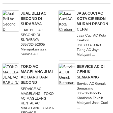
JUAL BELI AC
JASA CUCI AC
SECOND DI
KOTA CIREBON
SURABAYA
MURAH RESPON
CEPAT
JUAL BELI AC
SECOND DI
Jasa Cuci AC Kota
SURABAYA
Cirebon
085732452605
081399370949
Merupakan jasa
Tiang AC Jaya
Service AC ...
Melayani ...
TOKO AC
SERVICE AC DI
MAGELANG JUAL
GENUK
AC BARU DAN
SEMARANG
SECOND
Service AC Genuk
Semarang
SERVICE AC
085786046505
MAGELANG | TOKO
Kharisma Teknik
AC MAGELANG
Melayani Jasa Cuci
RENTAL AC
...
MAGELANG UTAMA
SERVICE ...