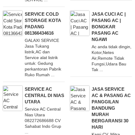
SERVICE COLD
JASA CUCI AC |
STORAGE KOTA
PASANG AC |
PADANG
BONGKAR
081366434616
PASANG AC
NGAWI
GALAXI SERVICE
Jasa Tukang
Ac anda tidak dingin,
listrik,AC dan
Kotor,Netes
Service alat listrik
Air,Remote Tidak
untuk: Gedung
Fungsi,Udara Bau
perkantoran Pabrik
Tak ...
Ruko Rumah ...
SERVICE AC
JASA SERVICE
CENTRAL DI NIAS
AC & PASANG AC
UTARA
PANGGILAN
BANDUNG
Service AC Central
MURAH
Nias Utara
BERGARANSI 30
082272686688 CV
Sahabat Indo Grup
HARI
...
Kami CV. Mitra