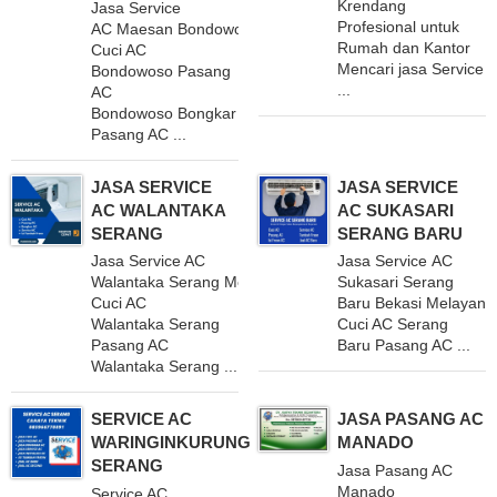
Krendang
Jasa Service
Profesional untuk
AC Maesan Bondowoso Melayani
Rumah dan Kantor
Cuci AC
Mencari jasa Service
Bondowoso Pasang
...
AC
Bondowoso Bongkar
Pasang AC ...
JASA SERVICE
JASA SERVICE
AC WALANTAKA
AC SUKASARI
SERANG
SERANG BARU
Jasa Service AC
Jasa Service AC
Walantaka Serang Melayani
Sukasari Serang
Cuci AC
Baru Bekasi Melayani
Walantaka Serang
Cuci AC Serang
Pasang AC
Baru Pasang AC ...
Walantaka Serang ...
SERVICE AC
JASA PASANG AC
WARINGINKURUNG
MANADO
SERANG
Jasa Pasang AC
Manado
Service AC