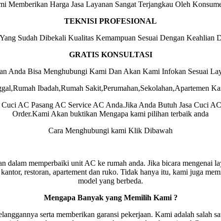
ami Memberikan Harga Jasa Layanan Sangat Terjangkau Oleh Konsum
TEKNISI PROFESIONAL
 Yang Sudah Dibekali Kualitas Kemampuan Sesuai Dengan Keahlian 
GRATIS KONSULTASI
nan Anda Bisa Menghubungi Kami Dan Akan Kami Infokan Sesuai La
ggal,Rumah Ibadah,Rumah Sakit,Perumahan,Sekolahan,Apartemen Kam
k Cuci AC Pasang AC Service AC Anda.Jika Anda Butuh Jasa Cuci A
Order.Kami Akan buktikan Mengapa kami pilihan terbaik anda
Cara Menghubungi kami Klik Dibawah
n dalam memperbaiki unit AC ke rumah anda. Jika bicara mengenai laya
antor, restoran, apartement dan ruko. Tidak hanya itu, kami juga mem
model yang berbeda.
Mengapa Banyak yang Memilih Kami ?
nggannya serta memberikan garansi pekerjaan. Kami adalah salah sat