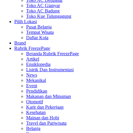
Toko AC Denpasar
Toko AC Gianyar
Toko AC Badung
Toko Kue Tulungagung
Pilih Lokasi
Pusat Belanja
Tempat Wisata
Daftar Kota
Brand
Rubrik FreezePage
Beranda Rubrik FreezePage
Artikel
Ensiklopedia
Listrik Dan Instrumentasi
News
Mekanikal
Event
Pendidikan
Makanan dan Minuman
Otomotif
Karir dan Pekerjaan
Kesehatan
Mainan dan Hobi
Travel dan Pariwisata
Belanja