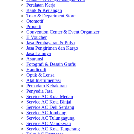
Peralatan Kerja
Bank & Keuangan
Toko & Department Store
Otomotif
Properti
Convention Center & Event Organizer
E-Voucher
Jasa Pembayaran & Pulsa
Jasa Pengiriman dan Kargo
Jasa Lainnya
Asuransi
Fotografi & Desain Grafis
Handicraft
Optik & Lensa
Alat Instrumentasi
Pemadam Kebakaran
Penyedia Jasa
Service AC Kota Medan
Service AC Kota Binjai
Service AC Deli Serdang
Service AC Jombang
Service AC Tulungagung
Service AC Manokwari
Service AC Kota Tangerang