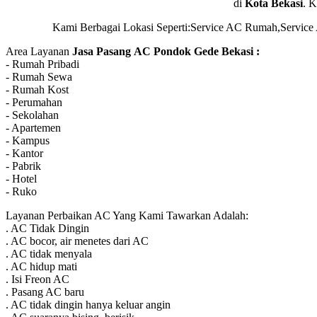
di
Kota Bekasi
. 
Kami Berbagai Lokasi Seperti:Service AC Rumah,Service
Area Layanan
Jasa Pasang AC Pondok Gede Bekasi :
- Rumah Pribadi
- Rumah Sewa
- Rumah Kost
- Perumahan
- Sekolahan
- Apartemen
- Kampus
- Kantor
- Pabrik
- Hotel
- Ruko
Layanan Perbaikan AC Yang Kami Tawarkan Adalah:
. AC Tidak Dingin
. AC bocor, air menetes dari AC
. AC tidak menyala
. AC hidup mati
. Isi Freon AC
. Pasang AC baru
. AC tidak dingin hanya keluar angin