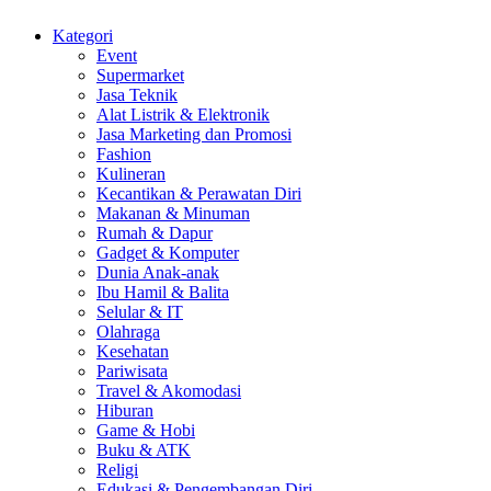
Kategori
Event
Supermarket
Jasa Teknik
Alat Listrik & Elektronik
Jasa Marketing dan Promosi
Fashion
Kulineran
Kecantikan & Perawatan Diri
Makanan & Minuman
Rumah & Dapur
Gadget & Komputer
Dunia Anak-anak
Ibu Hamil & Balita
Selular & IT
Olahraga
Kesehatan
Pariwisata
Travel & Akomodasi
Hiburan
Game & Hobi
Buku & ATK
Religi
Edukasi & Pengembangan Diri