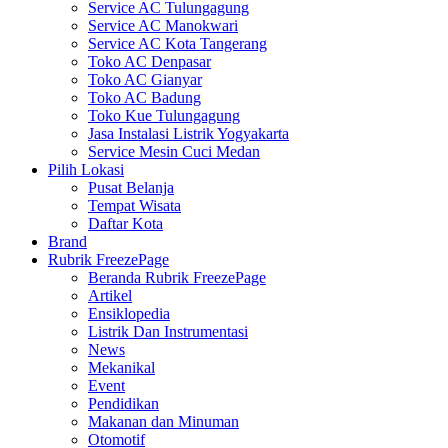
Service AC Tulungagung
Service AC Manokwari
Service AC Kota Tangerang
Toko AC Denpasar
Toko AC Gianyar
Toko AC Badung
Toko Kue Tulungagung
Jasa Instalasi Listrik Yogyakarta
Service Mesin Cuci Medan
Pilih Lokasi
Pusat Belanja
Tempat Wisata
Daftar Kota
Brand
Rubrik FreezePage
Beranda Rubrik FreezePage
Artikel
Ensiklopedia
Listrik Dan Instrumentasi
News
Mekanikal
Event
Pendidikan
Makanan dan Minuman
Otomotif