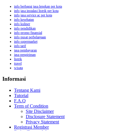
info berbagai jasa lengkap per kota
info jasa instalasi listrik per kota
info jasa service ac per kota
info kesehatan
info kuliner
info pendidikan
info promo finansial
info pusat perbelanjaan
info supermarket
info tarif
jasa pembayaran
jasa pengiriman
listrik
travel
wisata
Informasi
Tentang Kami
Tutorial
F.A.Q
Term of Condition
Site Disclaimer
Disclosure Statement
Privacy Statement
Registrasi Member