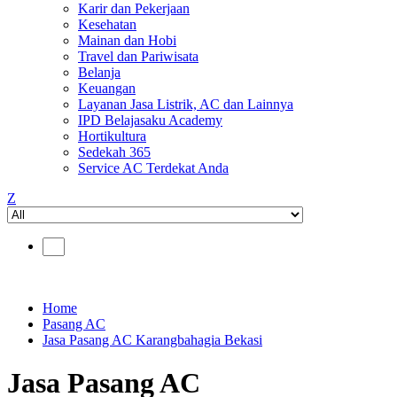
Karir dan Pekerjaan
Kesehatan
Mainan dan Hobi
Travel dan Pariwisata
Belanja
Keuangan
Layanan Jasa Listrik, AC dan Lainnya
IPD Belajasaku Academy
Hortikultura
Sedekah 365
Service AC Terdekat Anda
Z
Home
Pasang AC
Jasa Pasang AC Karangbahagia Bekasi
Jasa Pasang AC