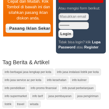
Cepat dan Mudah. Klik
Tombol di bawah ini dan
Atau mengisi form berikut:
silahkan pasang iklan
diskon anda.
Tidak bisa login? klik
Lupa
Password
atau
Register
Tag Berita & Artikel
info berbagai jasa lengkap per kota
info jasa instalasi listrik per kota
info jasa service ac per kota
info kesehatan
info kuliner
info pendidikan
info promo finansial
info pusat perbelanjaan
info supermarket
info tarif
jasa pembayaran
jasa pengiriman
listrik
travel
wisata