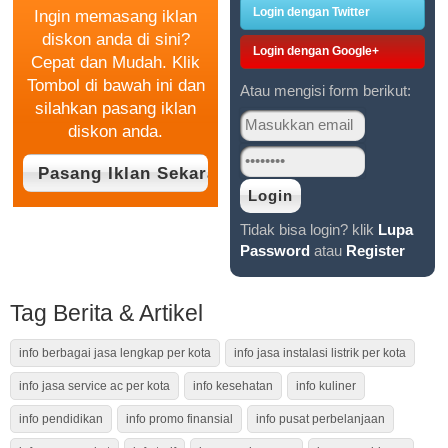
Login dengan Twitter
Ingin memasang iklan
diskon anda di sini?
Login dengan Google+
Cepat dan Mudah. Klik
Tombol di bawah ini dan
Atau mengisi form berikut:
silahkan pasang iklan
diskon anda.
Tidak bisa login? klik
Lupa
Password
atau
Register
Tag Berita & Artikel
info berbagai jasa lengkap per kota
info jasa instalasi listrik per kota
info jasa service ac per kota
info kesehatan
info kuliner
info pendidikan
info promo finansial
info pusat perbelanjaan