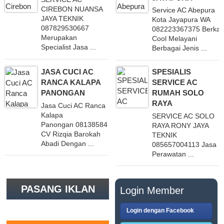
CIREBON NUANSA
Service AC Abepura
JAYA TEKNIK
Kota Jayapura WA
087829530667
082223367375 Berka
Merupakan
Cool Melayani
Specialist Jasa ...
Berbagai Jenis ...
JASA CUCI AC
SPESIALIS
RANCA KALAPA
SERVICE AC
PANONGAN
RUMAH SOLO
RAYA
Jasa Cuci AC Ranca
Kalapa
SERVICE AC SOLO
Panongan 081385846234
RAYA RONY JAYA
CV Rizqia Barokah
TEKNIK
Abadi Dengan ...
085657004113 Jasa
Perawatan ...
PASANG IKLAN
Login Member
GRATIS
Login dengan Facebook