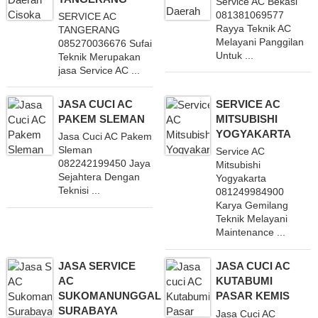
Service AC Bekasi
081381069577
SERVICE AC
Rayya Teknik AC
TANGERANG
Melayani Panggilan
085270036676 Sufai
Untuk ...
Teknik Merupakan
jasa Service AC ...
JASA CUCI AC
SERVICE AC
PAKEM SLEMAN
MITSUBISHI
YOGYAKARTA
Jasa Cuci AC Pakem
Sleman
Service AC
082242199450 Jaya
Mitsubishi
Sejahtera Dengan
Yogyakarta
Teknisi ...
081249984900
Karya Gemilang
Teknik Melayani
Maintenance ...
JASA SERVICE
JASA CUCI AC
AC
KUTABUMI
SUKOMANUNGGAL
PASAR KEMIS
SURABAYA
Jasa Cuci AC