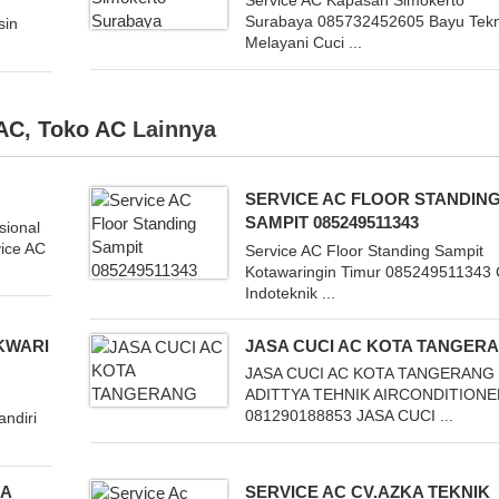
Service AC Kapasan Simokerto
Surabaya 085732452605 Bayu Tekn
sin
Melayani Cuci ...
 AC
,
Toko AC
Lainnya
SERVICE AC FLOOR STANDIN
SAMPIT 085249511343
sional
vice AC
Service AC Floor Standing Sampit
Kotawaringin Timur 085249511343
Indoteknik ...
KWARI
JASA CUCI AC KOTA TANGER
JASA CUCI AC KOTA TANGERANG
ADITTYA TEHNIK AIRCONDITIONE
081290188853 JASA CUCI ...
ndiri
KA
SERVICE AC CV.AZKA TEKNIK