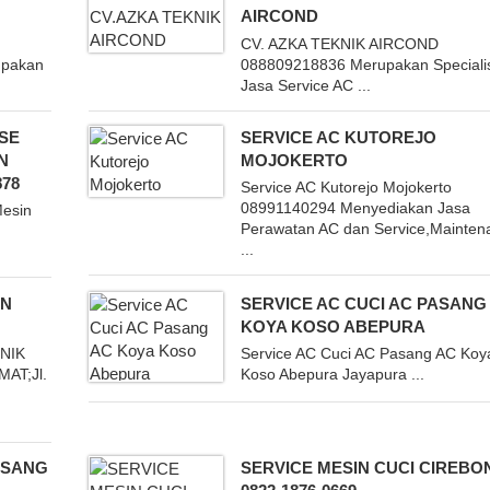
AIRCOND
CV. AZKA TEKNIK AIRCOND
upakan
088809218836 Merupakan Speciali
Jasa Service AC ...
SE
SERVICE AC KUTOREJO
N
MOJOKERTO
878
Service AC Kutorejo Mojokerto
08991140294 Menyediakan Jasa
Mesin
Perawatan AC dan Service,Mainten
...
EN
SERVICE AC CUCI AC PASANG
KOYA KOSO ABEPURA
NIK
Service AC Cuci AC Pasang AC Koy
AT;Jl.
Koso Abepura Jayapura ...
ASANG
SERVICE MESIN CUCI CIREBO