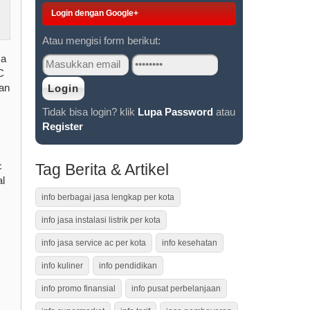
Login dengan Google+
Atau mengisi form berikut:
sa
C
an
Tidak bisa login? klik
Lupa Password
atau
Register
c
Tag Berita & Artikel
l
info berbagai jasa lengkap per kota
info jasa instalasi listrik per kota
info jasa service ac per kota
info kesehatan
info kuliner
info pendidikan
info promo finansial
info pusat perbelanjaan