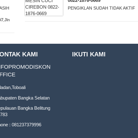
0822-1876-0669
 ASIH
PENGIKLAN SUDAH TIDAK AKTIF
T;Jln
ONTAK KAMI
IKUTI KAMI
NFOPROMODISKON
FFICE
ladan,Toboali
bupaten Bangka Selatan
pulauan Bangka Belitung
783
one : 081237379996