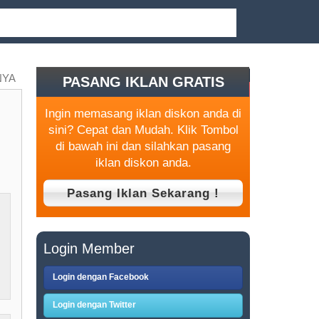
NYA
PASANG IKLAN GRATIS
Ingin memasang iklan diskon anda di
sini? Cepat dan Mudah. Klik Tombol
di bawah ini dan silahkan pasang
iklan diskon anda.
Login Member
Login dengan Facebook
Login dengan Twitter