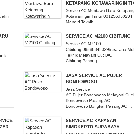
KETAPANG KOTAWARINGIN T
Service AC Mentawa Baru Ketapan
ndiri
Kotawaringin Timur 081256950234
Mandiri Teknik ...
ARU
SERVICE AC M2100 CIBITUNG
Service AC M2100
Cibitung 085883483295 Sarana Mul
Teknik Melayani Cuci AC
knik
Cibitung Pasang ...
JASA SERVICE AC PUJER
BONDOWOSO
Jasa Service
AC Pujer Bondowoso Melayani Cuci
Bondowoso Pasang AC
Bondowoso Bongkar Pasang AC ...
RVICE
SERVICE AC KAPASAN
EZER
SIMOKERTO SURABAYA