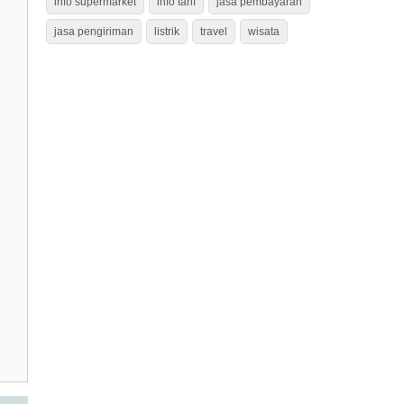
info supermarket
info tarif
jasa pembayaran
jasa pengiriman
listrik
travel
wisata