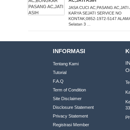
AC,JATI ASIH
JASA CUCI AC,PASANG AC,JATI
KARYA SEJATI SERVICE NO
KONTAK;0852-1972-5147 ALAMA
Selatan 3 ...
INFORMASI
K
I
Tentang Kami
O
Tutorial
F.A.Q
Te
Term of Condition
Ka
Site Disclaimer
Ke
Disclosure Statement
33
Privacy Statement
Ph
Registrasi Member