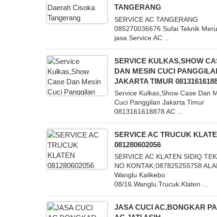
TANGERANG
SERVICE AC TANGERANG
085270036676 Sufai Teknik Mer
jasa Service AC ...
SERVICE KULKAS,SHOW CA
DAN MESIN CUCI PANGGILA
JAKARTA TIMUR 0813161618
Service Kulkas,Show Case Dan 
Cuci Panggilan Jakarta Timur
0813161618878 AC ...
SERVICE AC TRUCUK KLAT
081280602056
SERVICE AC KLATEN SIDIQ TEK
NO KONTAK;087825255758 ALAM
Wanglu Kalikebo
08/16.Wanglu.Trucuk.Klaten ...
JASA CUCI AC,BONGKAR P