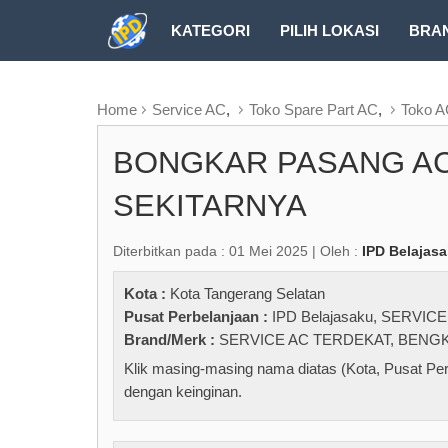
KATEGORI
PILIH LOKASI
BRA
RUBRIK FREEZEPAGE
Home
Service AC
,
Toko Spare Part AC
,
Toko 
BONGKAR PASANG AC
SEKITARNYA
Diterbitkan pada : 01 Mei 2025 | Oleh :
IPD Belajas
Kota :
Kota Tangerang Selatan
Pusat Perbelanjaan :
IPD Belajasaku
,
SERVICE
Brand/Merk :
SERVICE AC TERDEKAT
,
BENGK
Klik masing-masing nama diatas (Kota, Pusat Per
dengan keinginan.