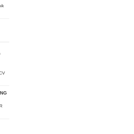
ik
G
 CV
ANG
R