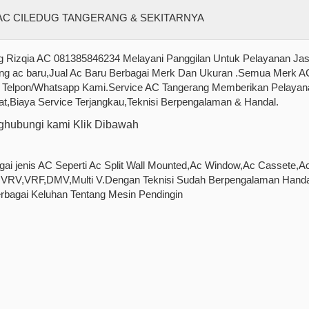
g Rizqia AC 081385846234 Melayani Panggilan Untuk Pelayanan Ja
ang ac baru,Jual Ac Baru Berbagai Merk Dan Ukuran .Semua Merk A
a Telpon/Whatsapp Kami.Service AC Tangerang Memberikan Pelayan
Biaya Service Terjangkau,Teknisi Berpengalaman & Handal.
hubungi kami Klik Dibawah
ai jenis AC Seperti Ac Split Wall Mounted,Ac Window,Ac Cassete,A
ral,VRV,VRF,DMV,Multi V.Dengan Teknisi Sudah Berpengalaman Handa
bagai Keluhan Tentang Mesin Pendingin