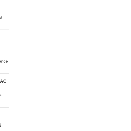
st
ance
 AC
a
N