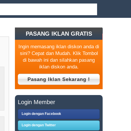
PASANG IKLAN GRATIS
Ingin memasang iklan diskon anda di
sini? Cepat dan Mudah. Klik Tombol
di bawah ini dan silahkan pasang
iklan diskon anda.
Login Member
Login dengan Facebook
Login dengan Twitter