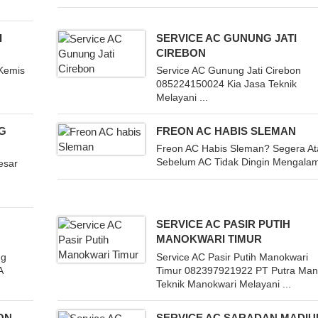
I
SERVICE AC GUNUNG JATI
CIREBON
 Kemis
Service AC Gunung Jati Cirebon
085224150024 Kia Jasa Teknik
Melayani ...
NG
FREON AC HABIS SLEMAN
Freon AC Habis Sleman? Segera At
Sebelum AC Tidak Dingin Mengalami
esar
SERVICE AC PASIR PUTIH
MANOKWARI TIMUR
ng
Service AC Pasir Putih Manokwari
A
Timur 082397921922 PT Putra Mand
Teknik Manokwari Melayani ...
ON
SERVICE AC SARADAN MADIU