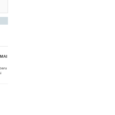
AMAI
baru
i