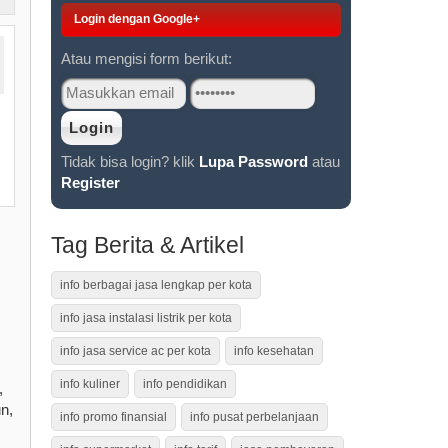
Login dengan Google+
Atau mengisi form berikut:
Tidak bisa login? klik
Lupa Password
atau
Register
Tag Berita & Artikel
info berbagai jasa lengkap per kota
info jasa instalasi listrik per kota
info jasa service ac per kota
info kesehatan
info kuliner
info pendidikan
,
n,
info promo finansial
info pusat perbelanjaan