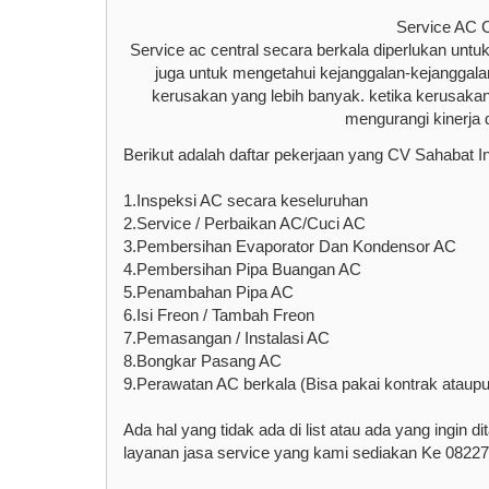
Service AC 
Service ac central secara berkala diperlukan unt
juga untuk mengetahui kejanggalan-kejanggalan y
kerusakan yang lebih banyak. ketika kerusakan
mengurangi kinerja 
Berikut adalah daftar pekerjaan yang CV Sahabat I
1.Inspeksi AC secara keseluruhan
2.Service / Perbaikan AC/Cuci AC
3.Pembersihan Evaporator Dan Kondensor AC
4.Pembersihan Pipa Buangan AC
5.Penambahan Pipa AC
6.Isi Freon / Tambah Freon
7.Pemasangan / Instalasi AC
8.Bongkar Pasang AC
9.Perawatan AC berkala (Bisa pakai kontrak ataupu
Ada hal yang tidak ada di list atau ada yang ingi
layanan jasa service yang kami sediakan Ke 0822