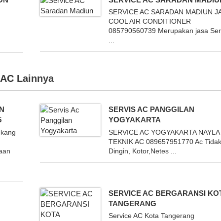
SERVICE AC SARADAN MADIUN J
COOL AIR CONDITIONER
085790560739 Merupakan jasa Ser
...
.
 AC
Lainnya
AN
SERVIS AC PANGGILAN
5
YOGYAKARTA
ukang
SERVICE AC YOGYAKARTA NAYLA
TEKNIK AC 089657951770 Ac Tida
aan
Dingin, Kotor,Netes ...
o
SERVICE AC BERGARANSI KO
TANGERANG
Service AC Kota Tangerang