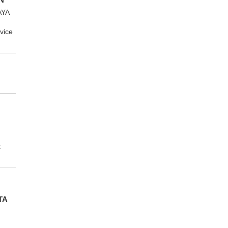
AYA
vice
k
TA