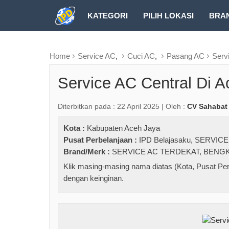
KATEGORI
PILIH LOKASI
BRA
RUBRIK FREEZEPAGE
Home
Service AC
,
Cuci AC
,
Pasang AC
Serv
Service AC Central Di 
Diterbitkan pada : 22 April 2025 | Oleh :
CV Sahabat
Kota :
Kabupaten Aceh Jaya
Pusat Perbelanjaan :
IPD Belajasaku
,
SERVICE
Brand/Merk :
SERVICE AC TERDEKAT
,
BENGK
Klik masing-masing nama diatas (Kota, Pusat Per
dengan keinginan.