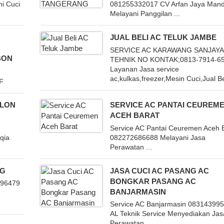
i Cuci
081255332017 CV Arfan Jaya Mandi
Melayani Panggilan ...
JUAL BELI AC TELUK JAMBE
SERVICE AC KARAWANG SANJAYA
BON
TEHNIK NO KONTAK;0813-7914-6
Layanan Jasa service
ac,kulkas,freezer,Mesin Cuci,Jual Bel
F
ULON
SERVICE AC PANTAI CEUREM
ACEH BARAT
Service AC Pantai Ceuremen Aceh 
qia
082272686688 Melayani Jasa
Perawatan ...
NG
JASA CUCI AC PASANG AC
BONGKAR PASANG AC
396479
BANJARMASIN
Service AC Banjarmasin 08314399
AL Teknik Service Menyediakan Jas
Perawatan ...