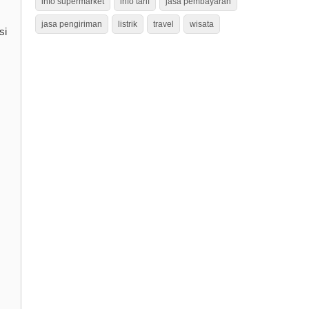
info supermarket
info tarif
jasa pembayaran
jasa pengiriman
listrik
travel
wisata
si