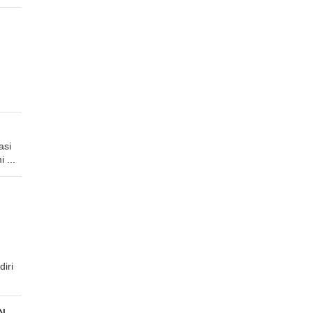
asi
 ...
iri
N