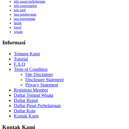
info pusat perbelanjaan
info supermarket
info tarif
jasa pembayaran
jasa pengiriman
listrik
travel
wisata
Informasi
Tentang Kami
Tutorial
F.A.Q
Term of Condition
Site Disclaimer
Disclosure Statement
Privacy Statement
Registrasi Member
Daftar Tempat Wisata
Daftar Brand
Daftar Pusat Perbelanjaan
Daftar Kota
Kontak Kami
Kontak Kami