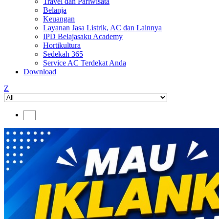
Travel dan Pariwisata
Belanja
Keuangan
Layanan Jasa Listrik, AC dan Lainnya
IPD Belajasaku Academy
Hortikultura
Sedekah 365
Service AC Terdekat Anda
Download
Z