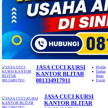
JASA CUCI KURSI
Profile
Daftar
KANTOR BLITAR
Iklan
081334917911
Event
JASA CUCI KURSI
KANTOR BLITAR