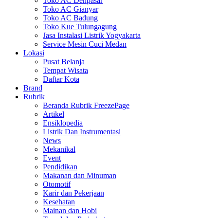
Toko AC Denpasar
Toko AC Gianyar
Toko AC Badung
Toko Kue Tulungagung
Jasa Instalasi Listrik Yogyakarta
Service Mesin Cuci Medan
Lokasi
Pusat Belanja
Tempat Wisata
Daftar Kota
Brand
Rubrik
Beranda Rubrik FreezePage
Artikel
Ensiklopedia
Listrik Dan Instrumentasi
News
Mekanikal
Event
Pendidikan
Makanan dan Minuman
Otomotif
Karir dan Pekerjaan
Kesehatan
Mainan dan Hobi