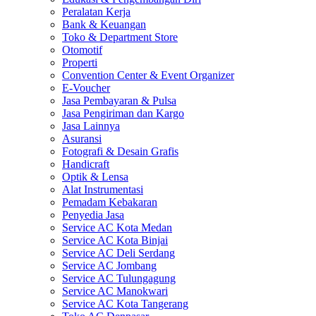
Peralatan Kerja
Bank & Keuangan
Toko & Department Store
Otomotif
Properti
Convention Center & Event Organizer
E-Voucher
Jasa Pembayaran & Pulsa
Jasa Pengiriman dan Kargo
Jasa Lainnya
Asuransi
Fotografi & Desain Grafis
Handicraft
Optik & Lensa
Alat Instrumentasi
Pemadam Kebakaran
Penyedia Jasa
Service AC Kota Medan
Service AC Kota Binjai
Service AC Deli Serdang
Service AC Jombang
Service AC Tulungagung
Service AC Manokwari
Service AC Kota Tangerang