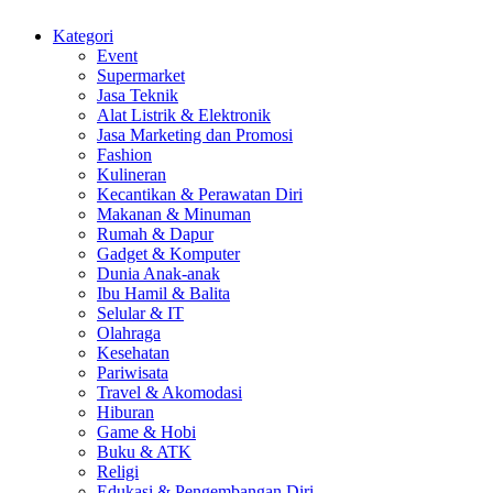
Kategori
Event
Supermarket
Jasa Teknik
Alat Listrik & Elektronik
Jasa Marketing dan Promosi
Fashion
Kulineran
Kecantikan & Perawatan Diri
Makanan & Minuman
Rumah & Dapur
Gadget & Komputer
Dunia Anak-anak
Ibu Hamil & Balita
Selular & IT
Olahraga
Kesehatan
Pariwisata
Travel & Akomodasi
Hiburan
Game & Hobi
Buku & ATK
Religi
Edukasi & Pengembangan Diri