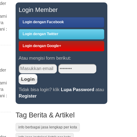
der
Login Member
Kami
Login dengan Facebook
ra
ni :
Login dengan Twitter
Login dengan Google+
Atau mengisi form berikut:
der
Kami
ra
Tidak bisa login? klik
Lupa Password
atau
ni :
Register
Tag Berita & Artikel
info berbagai jasa lengkap per kota
der