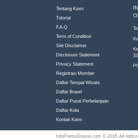
I
Tentang Kami
O
Tutorial
F.A.Q
Te
Term of Condition
Ka
Site Disclaimer
Ke
Disclosure Statement
33
Privacy Statement
Ph
Registrasi Member
Daftar Tempat Wisata
Daftar Brand
Daftar Pusat Perbelanjaan
Daftar Kota
Kontak Kami
InfoPromoDiskon.com
© 2015. All right