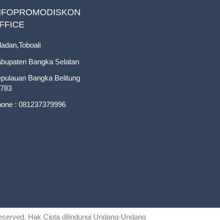
NFOPROMODISKON
FFICE
ladan,Toboali
bupaten Bangka Selatan
pulauan Bangka Belitung
783
one : 081237379996
 reserved. Hak Cipta dilindungi Undang-Undang