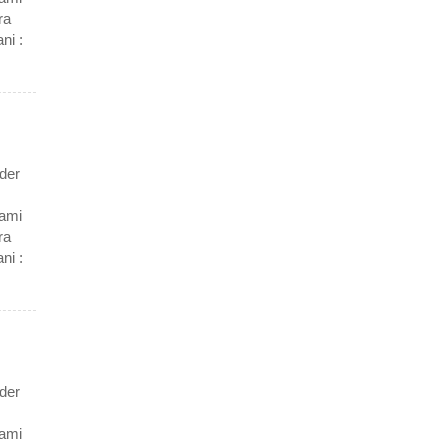
ra
ni :
der
Kami
ra
ni :
der
Kami