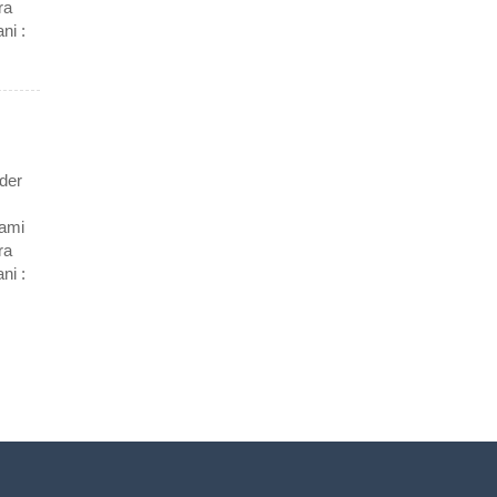
ra
ni :
der
Kami
ra
ni :