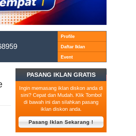
Profile
68959
Daftar Iklan
Event
PASANG IKLAN GRATIS
e
Ingin memasang iklan diskon anda di
sini? Cepat dan Mudah. Klik Tombol
di bawah ini dan silahkan pasang
iklan diskon anda.