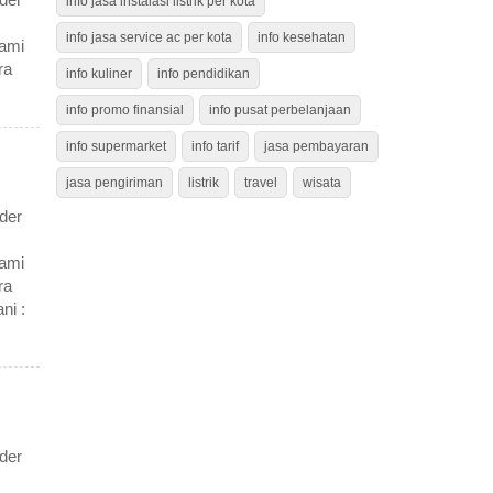
info jasa instalasi listrik per kota
info jasa service ac per kota
info kesehatan
Kami
ra
info kuliner
info pendidikan
info promo finansial
info pusat perbelanjaan
info supermarket
info tarif
jasa pembayaran
jasa pengiriman
listrik
travel
wisata
der
Kami
ra
ni :
der