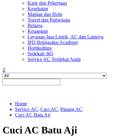
Karir dan Pekerjaan
Kesehatan
Mainan dan Hobi
Travel dan Pariwisata
Belanja
Keuangan
Layanan Jasa Listrik, AC dan Lainnya
IPD Belajasaku Academy
Hortikultura
Sedekah 365
Service AC Terdekat Anda
Z
Home
Service AC
,
Cuci AC
,
Pasang AC
Cuci AC Batu Aji
Cuci AC Batu Aji