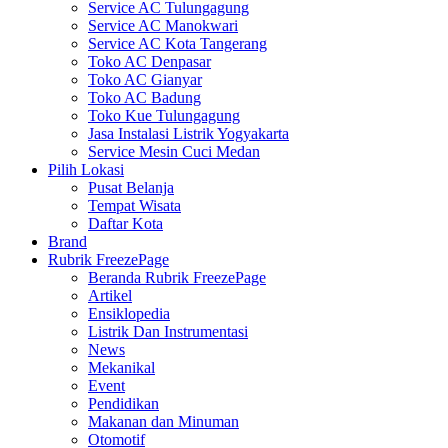
Service AC Tulungagung
Service AC Manokwari
Service AC Kota Tangerang
Toko AC Denpasar
Toko AC Gianyar
Toko AC Badung
Toko Kue Tulungagung
Jasa Instalasi Listrik Yogyakarta
Service Mesin Cuci Medan
Pilih Lokasi
Pusat Belanja
Tempat Wisata
Daftar Kota
Brand
Rubrik FreezePage
Beranda Rubrik FreezePage
Artikel
Ensiklopedia
Listrik Dan Instrumentasi
News
Mekanikal
Event
Pendidikan
Makanan dan Minuman
Otomotif