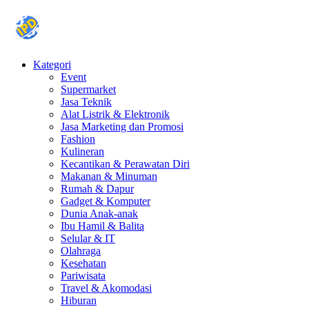
Kategori
Event
Supermarket
Jasa Teknik
Alat Listrik & Elektronik
Jasa Marketing dan Promosi
Fashion
Kulineran
Kecantikan & Perawatan Diri
Makanan & Minuman
Rumah & Dapur
Gadget & Komputer
Dunia Anak-anak
Ibu Hamil & Balita
Selular & IT
Olahraga
Kesehatan
Pariwisata
Travel & Akomodasi
Hiburan