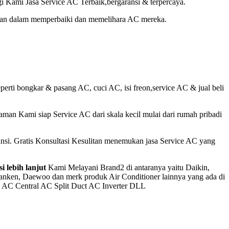
gi Kami Jasa Service AC Terbaik,bergaransi & terpercaya.
gan dalam memperbaiki dan memelihara AC mereka.
rti bongkar & pasang AC, cuci AC, isi freon,service AC & jual beli
man Kami siap Service AC dari skala kecil mulai dari rumah pribadi
nsi. Gratis Konsultasi Kesulitan menemukan jasa Service AC yang
i lebih lanjut
Kami Melayani Brand2 di antaranya yaitu Daikin,
 Sanken, Daewoo dan merk produk Air Conditioner lainnya yang ada di
te AC Central AC Split Duct AC Inverter DLL