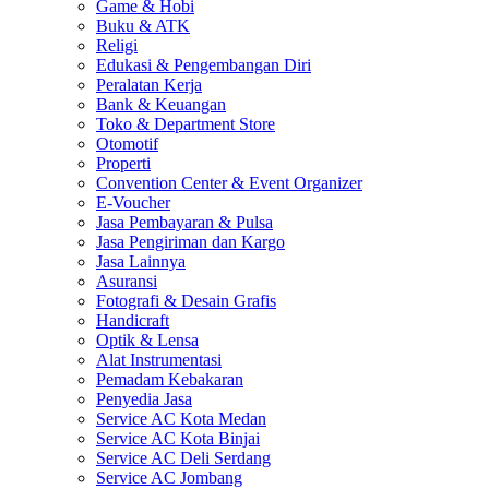
Game & Hobi
Buku & ATK
Religi
Edukasi & Pengembangan Diri
Peralatan Kerja
Bank & Keuangan
Toko & Department Store
Otomotif
Properti
Convention Center & Event Organizer
E-Voucher
Jasa Pembayaran & Pulsa
Jasa Pengiriman dan Kargo
Jasa Lainnya
Asuransi
Fotografi & Desain Grafis
Handicraft
Optik & Lensa
Alat Instrumentasi
Pemadam Kebakaran
Penyedia Jasa
Service AC Kota Medan
Service AC Kota Binjai
Service AC Deli Serdang
Service AC Jombang