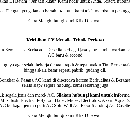
ngkau Di Batam ? Jangan kuatir, Kami hadir untuk Anda. Segera hubun
uka. Dengan pengalaman bertahun-tahun, kami telah membantu pelang
Cara Menghubungi kami Klik Dibawah
Kelebihan CV Menalia Tehnik Perkasa
.Semua Jasa Serba ada Tersedia berbagai jasa yang kami tawarkan sepe
AC baru & second
ngnya agar selalu bekerja dengan rapih & tepat waktu Tim Berpengala
hingga skala besar seperti pabrik, gudang dll.
Bongkar & Pasang AC kami di dipercaya karena Berkualitas & Bergara
selalu siap? segera hubungi kami
sekarang juga
uk segala jenis dan merek AC.
Silakan hubungi kami untuk informas
tsubishi Electric, Polytron, Haier, Midea, Electrolux, Akari, Aqua,
e AC berbagai jenis seperti AC Split Wall AC Floor Standing AC Caset
Cara Menghubungi kami Klik Dibawah