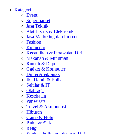
Kategori
Event
Supermarket
Jasa Teknik
Alat Listrik & Elektronik
Jasa Marketing dan Promosi
Fashion
Kulineran
Kecantikan & Perawatan Diri
Makanan & Minuman
Rumah & Dapur
Gadget & Komputer
Dunia Anak-anak
Ibu Hamil & Balita
Selular & IT
Olahraga
Kesehatan
Pariwisata
Travel & Akomodasi
Hiburan
Game & Hobi
Buku & ATK
Religi
Edukasi & Pengembangan Diri