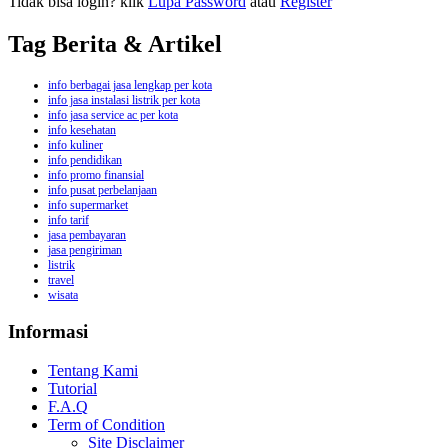
Tidak bisa login? klik
Lupa Password
atau
Register
Tag Berita & Artikel
info berbagai jasa lengkap per kota
info jasa instalasi listrik per kota
info jasa service ac per kota
info kesehatan
info kuliner
info pendidikan
info promo finansial
info pusat perbelanjaan
info supermarket
info tarif
jasa pembayaran
jasa pengiriman
listrik
travel
wisata
Informasi
Tentang Kami
Tutorial
F.A.Q
Term of Condition
Site Disclaimer