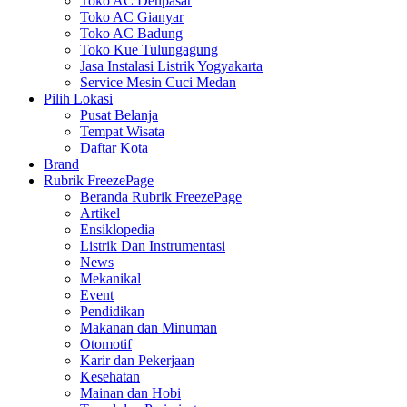
Toko AC Denpasar
Toko AC Gianyar
Toko AC Badung
Toko Kue Tulungagung
Jasa Instalasi Listrik Yogyakarta
Service Mesin Cuci Medan
Pilih Lokasi
Pusat Belanja
Tempat Wisata
Daftar Kota
Brand
Rubrik FreezePage
Beranda Rubrik FreezePage
Artikel
Ensiklopedia
Listrik Dan Instrumentasi
News
Mekanikal
Event
Pendidikan
Makanan dan Minuman
Otomotif
Karir dan Pekerjaan
Kesehatan
Mainan dan Hobi