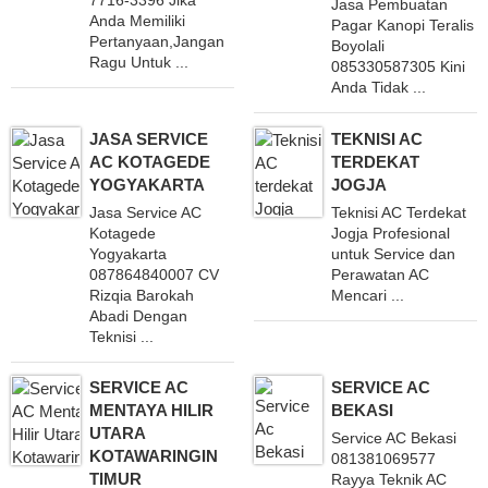
7716-3396 Jika
Jasa Pembuatan
Anda Memiliki
Pagar Kanopi Teralis
Pertanyaan,Jangan
Boyolali
Ragu Untuk ...
085330587305 Kini
Anda Tidak ...
JASA SERVICE
TEKNISI AC
AC KOTAGEDE
TERDEKAT
YOGYAKARTA
JOGJA
Jasa Service AC
Teknisi AC Terdekat
Kotagede
Jogja Profesional
Yogyakarta
untuk Service dan
087864840007 CV
Perawatan AC
Rizqia Barokah
Mencari ...
Abadi Dengan
Teknisi ...
SERVICE AC
SERVICE AC
MENTAYA HILIR
BEKASI
UTARA
Service AC Bekasi
KOTAWARINGIN
081381069577
TIMUR
Rayya Teknik AC