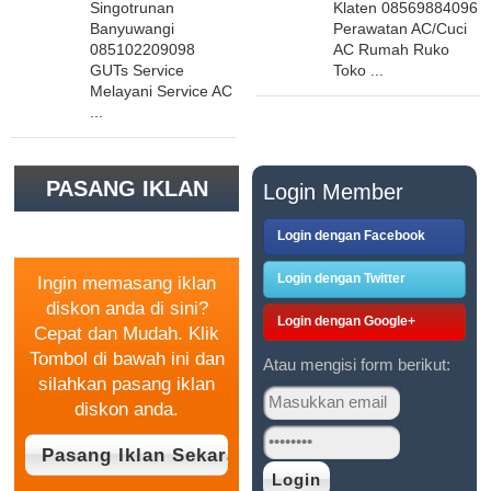
Singotrunan
Klaten 08569884096 M
Banyuwangi
Perawatan AC/Cuci
085102209098
AC Rumah Ruko
GUTs Service
Toko ...
Melayani Service AC
...
PASANG IKLAN
Login Member
GRATIS
Login dengan Facebook
Login dengan Twitter
Ingin memasang iklan
diskon anda di sini?
Login dengan Google+
Cepat dan Mudah. Klik
Tombol di bawah ini dan
Atau mengisi form berikut:
silahkan pasang iklan
diskon anda.