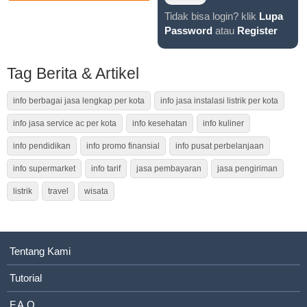
Tidak bisa login? klik
Lupa
Password
atau
Register
Tag Berita & Artikel
info berbagai jasa lengkap per kota
info jasa instalasi listrik per kota
info jasa service ac per kota
info kesehatan
info kuliner
info pendidikan
info promo finansial
info pusat perbelanjaan
info supermarket
info tarif
jasa pembayaran
jasa pengiriman
listrik
travel
wisata
Tentang Kami
Tutorial
F.A.Q