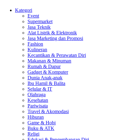
Kategori
Event
Supermarket
Jasa Teknik
Alat Listrik & Elektronik
Jasa Marketing dan Promosi
Fashion
Kulineran
Kecantikan & Perawatan Diri
Makanan & Minuman
Rumah & Dapur
Gadget & Komputer
Dunia Anak-anak
Ibu Hamil & Balita
Selular & IT
Olahraga
Kesehatan
Pariwisata
Travel & Akomodasi
Hiburan
Game & Hobi
Buku & ATK
Religi
Edukasi & Pengembangan Diri