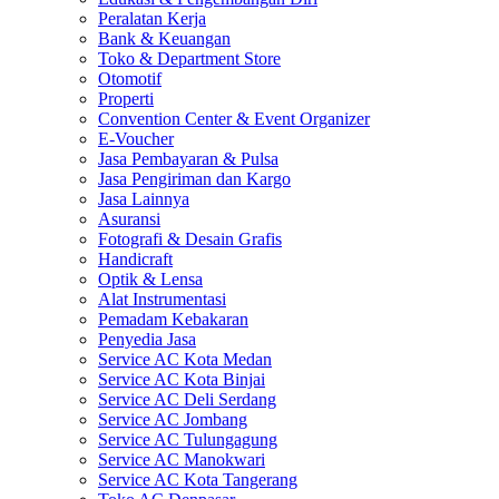
Peralatan Kerja
Bank & Keuangan
Toko & Department Store
Otomotif
Properti
Convention Center & Event Organizer
E-Voucher
Jasa Pembayaran & Pulsa
Jasa Pengiriman dan Kargo
Jasa Lainnya
Asuransi
Fotografi & Desain Grafis
Handicraft
Optik & Lensa
Alat Instrumentasi
Pemadam Kebakaran
Penyedia Jasa
Service AC Kota Medan
Service AC Kota Binjai
Service AC Deli Serdang
Service AC Jombang
Service AC Tulungagung
Service AC Manokwari
Service AC Kota Tangerang