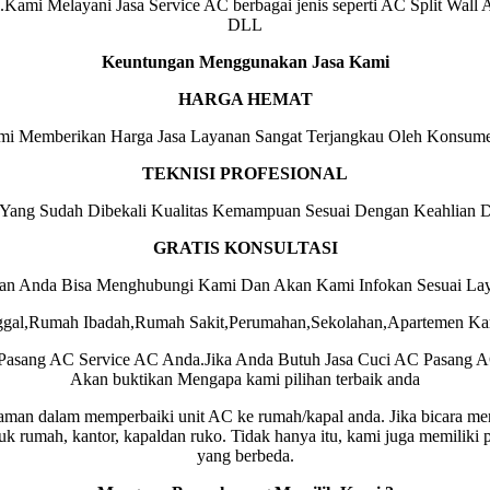
ni.Kami Melayani Jasa Service AC berbagai jenis seperti AC Split Wal
DLL
Keuntungan Menggunakan Jasa Kami
HARGA HEMAT
ami Memberikan Harga Jasa Layanan Sangat Terjangkau Oleh Konsum
TEKNISI PROFESIONAL
 Yang Sudah Dibekali Kualitas Kemampuan Sesuai Dengan Keahlian 
GRATIS KONSULTASI
nan Anda Bisa Menghubungi Kami Dan Akan Kami Infokan Sesuai La
ggal,Rumah Ibadah,Rumah Sakit,Perumahan,Sekolahan,Apartemen Kam
 Pasang AC Service AC Anda.Jika Anda Butuh Jasa Cuci AC Pasang 
Akan buktikan Mengapa kami pilihan terbaik anda
aman dalam memperbaiki unit AC ke rumah/kapal anda. Jika bicara meng
uk rumah, kantor, kapaldan ruko. Tidak hanya itu, kami juga memiliki
yang berbeda.