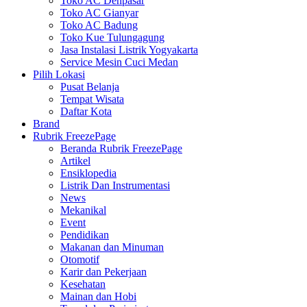
Toko AC Denpasar
Toko AC Gianyar
Toko AC Badung
Toko Kue Tulungagung
Jasa Instalasi Listrik Yogyakarta
Service Mesin Cuci Medan
Pilih Lokasi
Pusat Belanja
Tempat Wisata
Daftar Kota
Brand
Rubrik FreezePage
Beranda Rubrik FreezePage
Artikel
Ensiklopedia
Listrik Dan Instrumentasi
News
Mekanikal
Event
Pendidikan
Makanan dan Minuman
Otomotif
Karir dan Pekerjaan
Kesehatan
Mainan dan Hobi