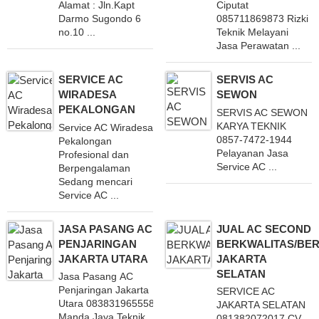
Alamat : Jln.Kapt
Ciputat
Darmo Sugondo 6
085711869873 Rizki
no.10 ...
Teknik Melayani
Jasa Perawatan ...
SERVICE AC
SERVIS AC
WIRADESA
SEWON
PEKALONGAN
SERVIS AC SEWON
KARYA TEKNIK
Service AC Wiradesa
0857-7472-1944
Pekalongan
Pelayanan Jasa
Profesional dan
Service AC ...
Berpengalaman
Sedang mencari
Service AC ...
JASA PASANG AC
JUAL AC SECOND
PENJARINGAN
BERKWALITAS/BE
JAKARTA UTARA
JAKARTA
SELATAN
Jasa Pasang AC
Penjaringan Jakarta
SERVICE AC
Utara 083831965558
JAKARTA SELATAN
Manda Jaya Teknik
081382072017 CV