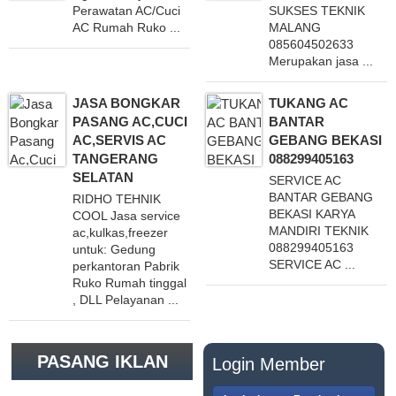
Perawatan AC/Cuci
SUKSES TEKNIK
AC Rumah Ruko ...
MALANG
085604502633
Merupakan jasa ...
JASA BONGKAR
TUKANG AC
PASANG AC,CUCI
BANTAR
AC,SERVIS AC
GEBANG BEKASI
TANGERANG
088299405163
SELATAN
SERVICE AC
BANTAR GEBANG
RIDHO TEHNIK
BEKASI KARYA
COOL Jasa service
MANDIRI TEKNIK
ac,kulkas,freezer
088299405163
untuk: Gedung
SERVICE AC ...
perkantoran Pabrik
Ruko Rumah tinggal
, DLL Pelayanan ...
PASANG IKLAN
Login Member