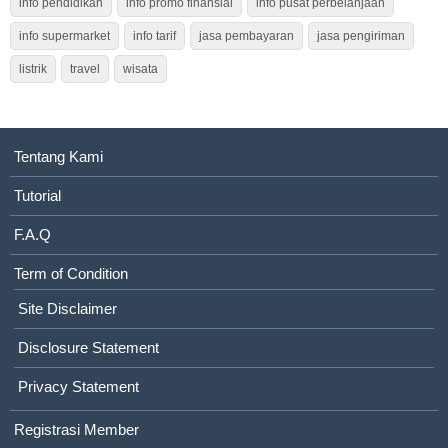
info pendidikan
info promo finansial
info pusat perbelanjaan
info supermarket
info tarif
jasa pembayaran
jasa pengiriman
listrik
travel
wisata
Tentang Kami
Tutorial
F.A.Q
Term of Condition
Site Disclaimer
Disclosure Statement
Privacy Statement
Registrasi Member