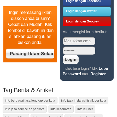
GRATIS
Login dengan Facebook
Login dengan Twitter
Ingin memasang iklan
diskon anda di sini?
Login dengan Google+
Cepat dan Mudah. Klik
Tombol di bawah ini dan
Atau mengisi form berikut:
silahkan pasang iklan
diskon anda.
Tidak bisa login? klik
Lupa
Password
atau
Register
Tag Berita & Artikel
info berbagai jasa lengkap per kota
info jasa instalasi listrik per kota
info jasa service ac per kota
info kesehatan
info kuliner