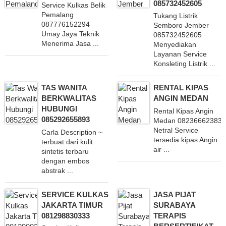
085732452605
Service Kulkas Belik
Pemalang
Tukang Listrik
087776152294
Semboro Jember
Umay Jaya Teknik
085732452605
Menerima Jasa ...
Menyediakan
Layanan Service
Konsleting Listrik ...
TAS WANITA
RENTAL KIPAS
BERKWALITAS
ANGIN MEDAN
HUBUNGI
Rental Kipas Angin
085292655893
Medan 082366623838
Netral Service
Carla Description ~
tersedia kipas Angin
terbuat dari kulit
air ...
sintetis terbaru
dengan embos
abstrak ...
SERVICE KULKAS
JASA PIJAT
JAKARTA TIMUR
SURABAYA
081298830333
TERAPIS