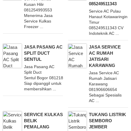
085249511343
Kusan Hilir
081254993553
Service AC Pulau
Menerima Jasa
Hanaut Kotawaringin
Service Kulkas
Timur
Freezer ...
085249511343 CV
Indoteknik AC ...
JASA PASANG AC
JASA SERVICE
SPLIT DUCT
AC RUMAH
SENTUL
JATISARI
KARAWANG
Jasa Pasang AC
Split Duct
Jasa Service AC
Sentul Bogor 081218111145
Rumah Jatisari
Siap dipanggil untuk
Karawang
membersihkan ...
081906606654
Sebagai Spesialis
AC ...
SERVICE KULKAS
TUKANG LISTRIK
BELIK
SEMBORO
PEMALANG
JEMBER