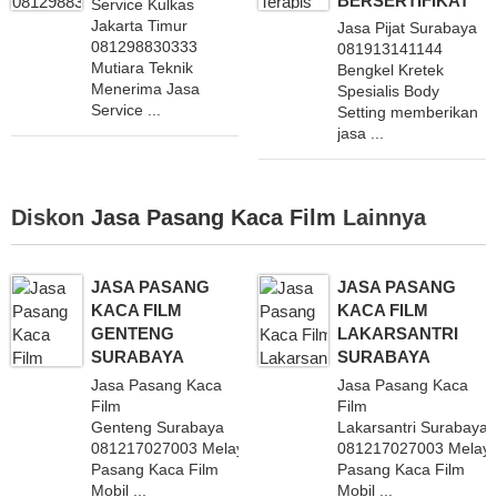
BERSERTIFIKAT
Service Kulkas
Jakarta Timur
Jasa Pijat Surabaya
081298830333
081913141144
Mutiara Teknik
Bengkel Kretek
Menerima Jasa
Spesialis Body
Service ...
Setting memberikan
jasa ...
Diskon
Jasa Pasang Kaca Film
Lainnya
JASA PASANG
JASA PASANG
KACA FILM
KACA FILM
GENTENG
LAKARSANTRI
SURABAYA
SURABAYA
Jasa Pasang Kaca
Jasa Pasang Kaca
Film
Film
Genteng Surabaya
Lakarsantri Surabaya
081217027003 Melayani
081217027003 Melaya
Pasang Kaca Film
Pasang Kaca Film
Mobil ...
Mobil ...