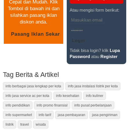
Cepat dan Mudah. Klik
Tombol di bawah ini dan
Atau mengisi form berikut:
silahkan pasang iklan
diskon anda.
Tidak bisa login? klik
Lupa
Password
atau
Register
Tag Berita & Artikel
info berbagai jasa lengkap per kota
info jasa instalasi listrik per kota
info jasa service ac per kota
info kesehatan
info kuliner
info pendidikan
info promo finansial
info pusat perbelanjaan
info supermarket
info tarif
jasa pembayaran
jasa pengiriman
listrik
travel
wisata