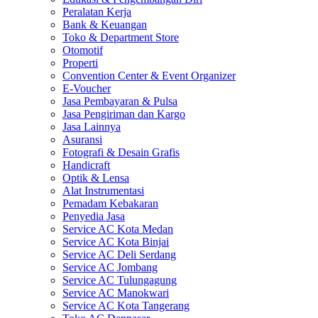
Peralatan Kerja
Bank & Keuangan
Toko & Department Store
Otomotif
Properti
Convention Center & Event Organizer
E-Voucher
Jasa Pembayaran & Pulsa
Jasa Pengiriman dan Kargo
Jasa Lainnya
Asuransi
Fotografi & Desain Grafis
Handicraft
Optik & Lensa
Alat Instrumentasi
Pemadam Kebakaran
Penyedia Jasa
Service AC Kota Medan
Service AC Kota Binjai
Service AC Deli Serdang
Service AC Jombang
Service AC Tulungagung
Service AC Manokwari
Service AC Kota Tangerang