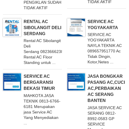
TIDAK AKTIF
PENGIKLAN SUDAH
TIDAK AKTIF
RENTAL AC
SERVICE AC
SIBOLANGIT DELI
YOGYAKARTA
SERDANG
SERVICE AC
YOGYAKARTA
Rental AC Sibolangit
NAYLA TEKNIK AC
Deli
089657951770 Ac
Serdang 082366623838 Layani
Tidak Dingin,
Rental AC Floor
Kotor,Netes ...
Standing untuk ...
SERVICE AC
JASA BONGKAR
BERGARANSI
PASANG AC,CUCI
BEKASI TIMUR
AC,PERBAIKAN
AC SERANG
MAHKOTA JASA
BANTEN
TEKNIK 0813-6766-
6181 Merupakan
JASA SERVICE AC
jasa Service AC
SERANG 0812-
Yang Menyediakan
8992-0583 GP
...
SERVICE