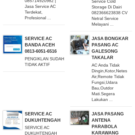
085714920982 |
Service Cold
Jasa Service AC
Storage Di Dairi
Terdekat,
082366623838 CV
Profesional ...
Netral Service
Melayani ...
SERVICE AC
JASA BONGKAR
BANDA ACEH
PASANG AC
0813-6051-6516
GALESONG
TAKALAR
PENGIKLAN SUDAH
TIDAK AKTIF
AC Anda Tidak
Dingin,Kotor,Netes
Air,Remote Tidak
Fungsi,Udara
Bau,Outdor
Mati.Segera
Lakukan ...
SERVICE AC
JASA PASANG
DUKUHTENGAH
ANTENA
PARABOLA
SERVICE AC
KARAWANG
DUKUHTENGAH