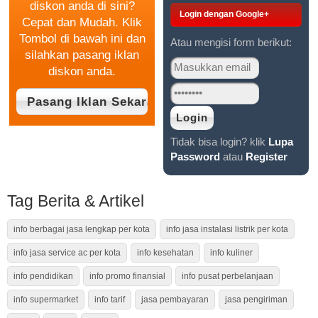
diskon anda di sini?
Login dengan Google+
Cepat dan Mudah. Klik
Tombol di bawah ini dan
Atau mengisi form berikut:
silahkan pasang iklan
diskon anda.
Tidak bisa login? klik
Lupa
Password
atau
Register
Tag Berita & Artikel
info berbagai jasa lengkap per kota
info jasa instalasi listrik per kota
info jasa service ac per kota
info kesehatan
info kuliner
info pendidikan
info promo finansial
info pusat perbelanjaan
info supermarket
info tarif
jasa pembayaran
jasa pengiriman