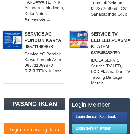
PANDAWA TEHNIK
Tapanuli Selatan
Ac anda tidak dingin,
082272686688 CV
Kotor,Netes
Sahabat Indo Grup
Air,Remote ...
...
SERVICE AC
SERVICE TV
PONDOK KARYA
LCD,LED,PLASMA
085711869873
KLATEN
081548458999
Service AC Pondok
Karya Pondok Aren
IDOLA SERVIS
085711869873
Service TV LED,
RIZKI TEKNIK Jasa
LCD,Plasma Dan TV
...
Tabung Berbagai
Merek ...
PASANG IKLAN
Login Member
GRATIS
Login dengan Facebook
Login dengan Twitter
Ingin memasang iklan