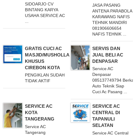
SIDOARJO CV
JASA PASANG
BINTANG KARYA
ANTENA PARABOLA
USAHA SERVICE AC
KARAWANG NAFIS
...
TEHNIK MANDIRI
081906606654
NAFIS TEHNIK ...
GRATIS CUCI AC
SERVIS DAN
MASJID/MUSHOLLA
JUAL BELI AC
KHUSUS
DENPASAR
CIREBON KOTA
Service AC
Denpasar
PENGIKLAN SUDAH
085137749794 Berka
TIDAK AKTIF
Auto Teknik Siap
Cuci Ac Pasang ...
SERVICE AC
SERVICE AC
KOTA
CENTRAL DI
TANGERANG
TAPANULI
SELATAN
Service AC
Tangerang
Service AC Central