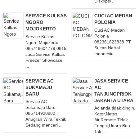
Diskripsi ...
SERVICE KULKAS
CUCI AC MEDAN
NGORO
POLONIA
MOJOKERTO
Cuci AC Medan
Polonia
Service Kulkas
082361623838 PT
Ngoro Mojokerto
Sultan Netral
085748604779,081555451864 Menerima
Indonesia ...
Jasa Service Kulkas
Freezer Showcase
...
SERVICE AC
JASA SERVICE
SUKAMAJU
AC
BARU
TANJUNGPRIOK
JAKARTA UTARA
Service AC
Sukamaju Baru
Ac anda tidak dingin,
085714920982 |
Kotor,Netes
Anugrah Wira Teknik
Air,Remote Tidak
Sedang mencari ...
Fungsi,Udara Bau
Tak ...