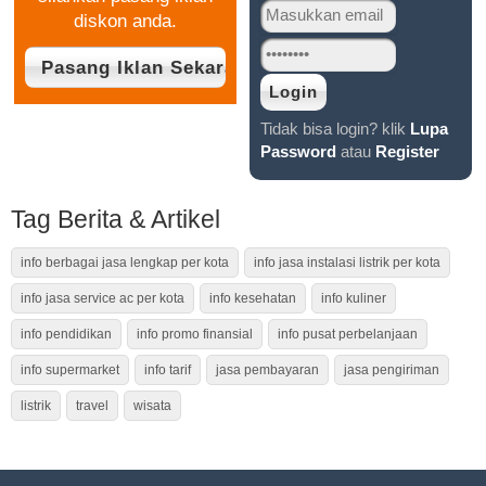
diskon anda.
Tidak bisa login? klik
Lupa
Password
atau
Register
Tag Berita & Artikel
info berbagai jasa lengkap per kota
info jasa instalasi listrik per kota
info jasa service ac per kota
info kesehatan
info kuliner
info pendidikan
info promo finansial
info pusat perbelanjaan
info supermarket
info tarif
jasa pembayaran
jasa pengiriman
listrik
travel
wisata