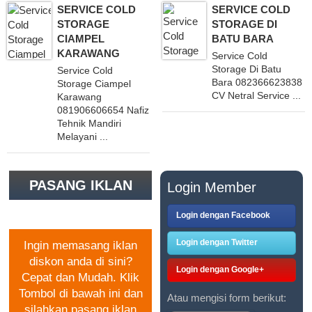
SERVICE COLD
SERVICE COLD
STORAGE
STORAGE DI
CIAMPEL
BATU BARA
KARAWANG
Service Cold
Storage Di Batu
Service Cold
Bara 082366623838
Storage Ciampel
CV Netral Service ...
Karawang
081906606654 Nafiz
Tehnik Mandiri
Melayani ...
PASANG IKLAN
Login Member
GRATIS
Login dengan Facebook
Login dengan Twitter
Ingin memasang iklan
diskon anda di sini?
Login dengan Google+
Cepat dan Mudah. Klik
Tombol di bawah ini dan
Atau mengisi form berikut:
silahkan pasang iklan