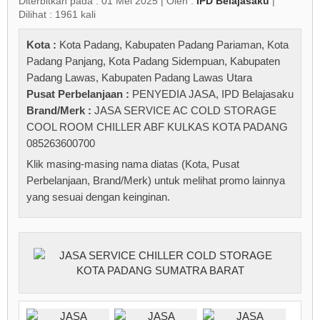
Diterbitkan pada : 01 Mei 2025 | Oleh :
IPD Belajasaku
|
Dilihat : 1961 kali
Kota :
Kota Padang
,
Kabupaten Padang Pariaman
,
Kota
Padang Panjang
,
Kota Padang Sidempuan
,
Kabupaten
Padang Lawas
,
Kabupaten Padang Lawas Utara
Pusat Perbelanjaan :
PENYEDIA JASA
,
IPD Belajasaku
Brand/Merk :
JASA SERVICE AC COLD STORAGE
COOL ROOM CHILLER ABF KULKAS KOTA PADANG
085263600700
Klik masing-masing nama diatas (Kota, Pusat
Perbelanjaan, Brand/Merk) untuk melihat promo lainnya
yang sesuai dengan keinginan.