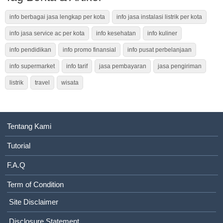
info berbagai jasa lengkap per kota
info jasa instalasi listrik per kota
info jasa service ac per kota
info kesehatan
info kuliner
info pendidikan
info promo finansial
info pusat perbelanjaan
info supermarket
info tarif
jasa pembayaran
jasa pengiriman
listrik
travel
wisata
Tentang Kami
Tutorial
F.A.Q
Term of Condition
Site Disclaimer
Disclosure Statement