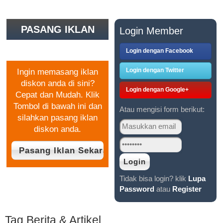
PASANG IKLAN
Login Member
GRATIS
Login dengan Facebook
Login dengan Twitter
Ingin memasang iklan
diskon anda di sini?
Login dengan Google+
Cepat dan Mudah. Klik
Tombol di bawah ini dan
Atau mengisi form berikut:
silahkan pasang iklan
diskon anda.
Tidak bisa login? klik
Lupa
Password
atau
Register
Tag Berita & Artikel