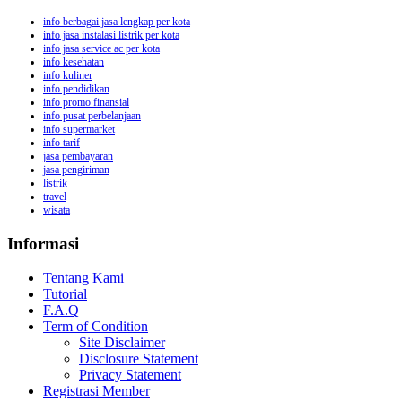
info berbagai jasa lengkap per kota
info jasa instalasi listrik per kota
info jasa service ac per kota
info kesehatan
info kuliner
info pendidikan
info promo finansial
info pusat perbelanjaan
info supermarket
info tarif
jasa pembayaran
jasa pengiriman
listrik
travel
wisata
Informasi
Tentang Kami
Tutorial
F.A.Q
Term of Condition
Site Disclaimer
Disclosure Statement
Privacy Statement
Registrasi Member