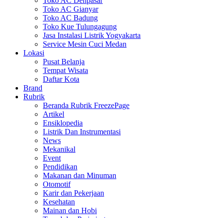
Toko AC Denpasar
Toko AC Gianyar
Toko AC Badung
Toko Kue Tulungagung
Jasa Instalasi Listrik Yogyakarta
Service Mesin Cuci Medan
Lokasi
Pusat Belanja
Tempat Wisata
Daftar Kota
Brand
Rubrik
Beranda Rubrik FreezePage
Artikel
Ensiklopedia
Listrik Dan Instrumentasi
News
Mekanikal
Event
Pendidikan
Makanan dan Minuman
Otomotif
Karir dan Pekerjaan
Kesehatan
Mainan dan Hobi