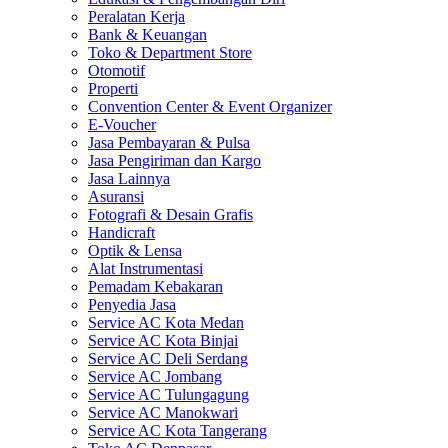
Peralatan Kerja
Bank & Keuangan
Toko & Department Store
Otomotif
Properti
Convention Center & Event Organizer
E-Voucher
Jasa Pembayaran & Pulsa
Jasa Pengiriman dan Kargo
Jasa Lainnya
Asuransi
Fotografi & Desain Grafis
Handicraft
Optik & Lensa
Alat Instrumentasi
Pemadam Kebakaran
Penyedia Jasa
Service AC Kota Medan
Service AC Kota Binjai
Service AC Deli Serdang
Service AC Jombang
Service AC Tulungagung
Service AC Manokwari
Service AC Kota Tangerang