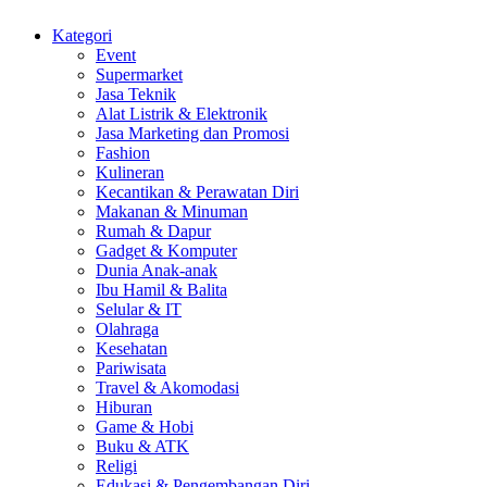
Kategori
Event
Supermarket
Jasa Teknik
Alat Listrik & Elektronik
Jasa Marketing dan Promosi
Fashion
Kulineran
Kecantikan & Perawatan Diri
Makanan & Minuman
Rumah & Dapur
Gadget & Komputer
Dunia Anak-anak
Ibu Hamil & Balita
Selular & IT
Olahraga
Kesehatan
Pariwisata
Travel & Akomodasi
Hiburan
Game & Hobi
Buku & ATK
Religi
Edukasi & Pengembangan Diri