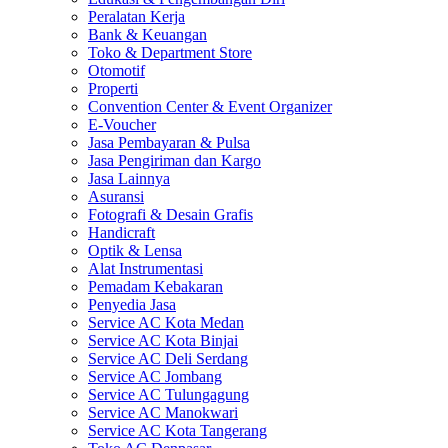
Peralatan Kerja
Bank & Keuangan
Toko & Department Store
Otomotif
Properti
Convention Center & Event Organizer
E-Voucher
Jasa Pembayaran & Pulsa
Jasa Pengiriman dan Kargo
Jasa Lainnya
Asuransi
Fotografi & Desain Grafis
Handicraft
Optik & Lensa
Alat Instrumentasi
Pemadam Kebakaran
Penyedia Jasa
Service AC Kota Medan
Service AC Kota Binjai
Service AC Deli Serdang
Service AC Jombang
Service AC Tulungagung
Service AC Manokwari
Service AC Kota Tangerang