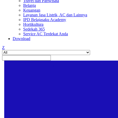
Travel dan Pariwisata
Belanja
Keuangan
Layanan Jasa Listrik, AC dan Lainnya
IPD Belajasaku Academy
Hortikultura
Sedekah 365
Service AC Terdekat Anda
Download
Z