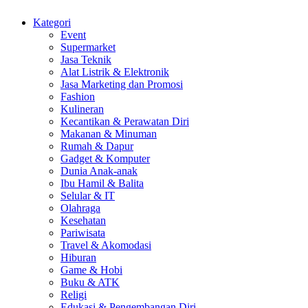
Kategori
Event
Supermarket
Jasa Teknik
Alat Listrik & Elektronik
Jasa Marketing dan Promosi
Fashion
Kulineran
Kecantikan & Perawatan Diri
Makanan & Minuman
Rumah & Dapur
Gadget & Komputer
Dunia Anak-anak
Ibu Hamil & Balita
Selular & IT
Olahraga
Kesehatan
Pariwisata
Travel & Akomodasi
Hiburan
Game & Hobi
Buku & ATK
Religi
Edukasi & Pengembangan Diri