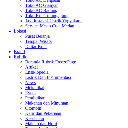
Toko AC Denpasar
Toko AC Gianyar
Toko AC Badung
Toko Kue Tulungagung
Jasa Instalasi Listrik Yogyakarta
Service Mesin Cuci Medan
Lokasi
Pusat Belanja
Tempat Wisata
Daftar Kota
Brand
Rubrik
Beranda Rubrik FreezePage
Artikel
Ensiklopedia
Listrik Dan Instrumentasi
News
Mekanikal
Event
Pendidikan
Makanan dan Minuman
Otomotif
Karir dan Pekerjaan
Kesehatan
Mainan dan Hobi