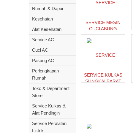
Rumah & Dapur
Kesehatan
SERVICE MESIN
CUCI ABUNG
Alat Kesehatan
SELATAN
Service AC
LAMPUNG UTARA
Cuci AC
Pasang AC
Perlengkapan
SERVICE KULKAS
Rumah
SUNGKAI BARAT
LAMPUNG UTARA
Toko & Department
Store
Service Kulkas &
LOKASI MALL / P
Alat Pendingin
Service Peralatan
Listrik