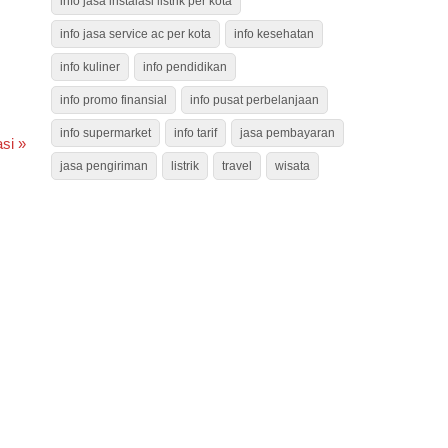
info jasa instalasi listrik per kota
info jasa service ac per kota
info kesehatan
info kuliner
info pendidikan
info promo finansial
info pusat perbelanjaan
info supermarket
info tarif
jasa pembayaran
si »
jasa pengiriman
listrik
travel
wisata