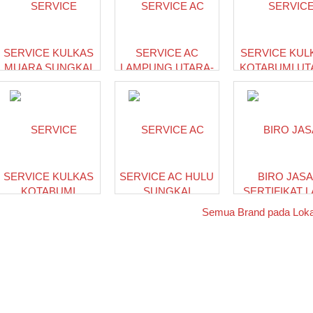
SERVICE KULKAS
SERVICE AC
SERVICE KUL
MUARA SUNGKAI
LAMPUNG UTARA-
KOTABUMI UT
LAMPUNG UTARA
PROFESIONAL
LAMPUNG UT
SERVICE KULKAS
SERVICE AC HULU
BIRO JAS
KOTABUMI
SUNGKAI
SERTIFIKAT L
SELATAN
LAMPUNG UTARA
OPERASI GEN
Semua Brand pada Loka
LAMPUNG UTARA
LAMPUNG UT
USAT PERBELANJAAN