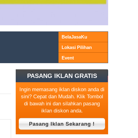
BelaJasaKu
Lokasi Pilihan
Event
PASANG IKLAN GRATIS
Ingin memasang iklan diskon anda di
sini? Cepat dan Mudah. Klik Tombol
di bawah ini dan silahkan pasang
iklan diskon anda.