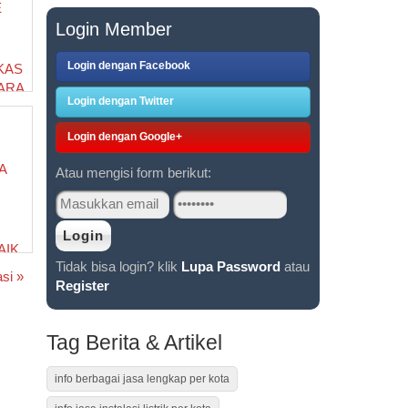
Login Member
Login dengan Facebook
KAS
ARA
Login dengan Twitter
ARA
Login dengan Google+
Atau mengisi form berikut:
A
AIK
Tidak bisa login? klik
Lupa Password
atau
SET
si »
Register
ARA
Tag Berita & Artikel
info berbagai jasa lengkap per kota