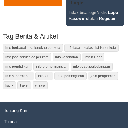
Tidak bisa login? klik
Lupa
Password
atau
Register
Tag Berita & Artikel
info berbagai jasa lengkap per kota
info jasa instalasi listrik per kota
info jasa service ac per kota
info kesehatan
info kuliner
info pendidikan
info promo finansial
info pusat perbelanjaan
info supermarket
info tarif
jasa pembayaran
jasa pengiriman
listrik
travel
wisata
Tentang Kami
Tutorial