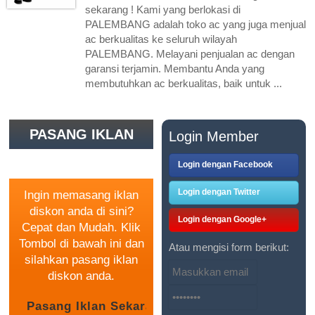
sekarang ! Kami yang berlokasi di
PALEMBANG adalah toko ac yang juga menjual
ac berkualitas ke seluruh wilayah
PALEMBANG. Melayani penjualan ac dengan
garansi terjamin. Membantu Anda yang
membutuhkan ac berkualitas, baik untuk ...
PASANG IKLAN
Login Member
GRATIS
Login dengan Facebook
Login dengan Twitter
Ingin memasang iklan
diskon anda di sini?
Login dengan Google+
Cepat dan Mudah. Klik
Tombol di bawah ini dan
Atau mengisi form berikut:
silahkan pasang iklan
diskon anda.